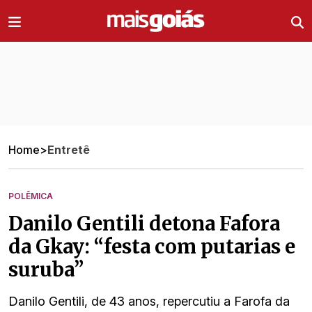
Ir direto pro conteúdo
Home
>
Entretê
POLÊMICA
Danilo Gentili detona Fafora
da Gkay: “festa com putarias e
suruba”
Danilo Gentili, de 43 anos, repercutiu a Farofa da