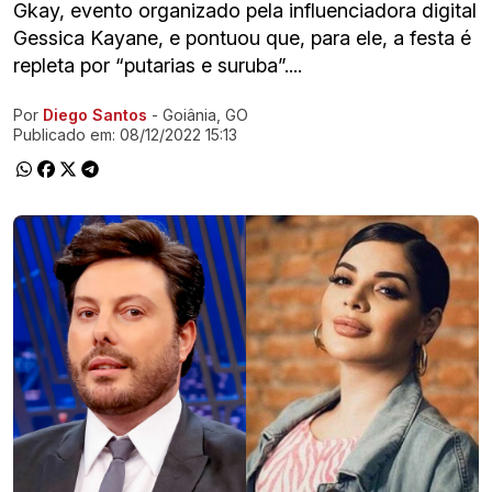
Gkay, evento organizado pela influenciadora digital
Gessica Kayane, e pontuou que, para ele, a festa é
repleta por “putarias e suruba”....
Por
Diego Santos
- Goiânia, GO
Ir direto pra matéria
Publicado em:
08/12/2022 15:13