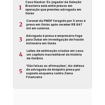
Caso Naskar: Ex-jogador da Seleção
Brasileira está entre presos em
1
operação que prendeu advogada em
Goiás
Coronel da PMDF foragido por 3 anos é
2
preso em Goiás após receber R$ 847
mil em salários
Advogada é presa e empresário foge
3
para Dubai em investigação de fraude
milionária em Goiás
Leões de estimação criados em casa:
4
um capítulo inacreditável da história
de Goiânia
‘São falsas as afirmações’, diz defesa
de advogada de Anápolis presa por
5
suposto esquema contra Zema
Financeira