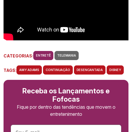
CATEGORIAS:
ENTRETÊ
TELEMANIA
TAGS:
AMY ADAMS
CONTINUAÇÃO
DESENCANTADA
DISNEY
Receba os Lançamentos e
Fofocas
Fique por dentro das tendências que movem o
entretenimento