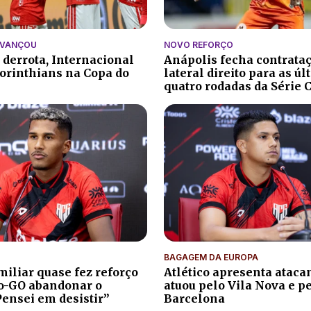
AVANÇOU
NOVO REFORÇO
 derrota, Internacional
Anápolis fecha contrata
orinthians na Copa do
lateral direito para as ú
quatro rodadas da Série 
BAGAGEM DA EUROPA
iliar quase fez reforço
Atlético apresenta atacan
co-GO abandonar o
atuou pelo Vila Nova e p
Pensei em desistir”
Barcelona