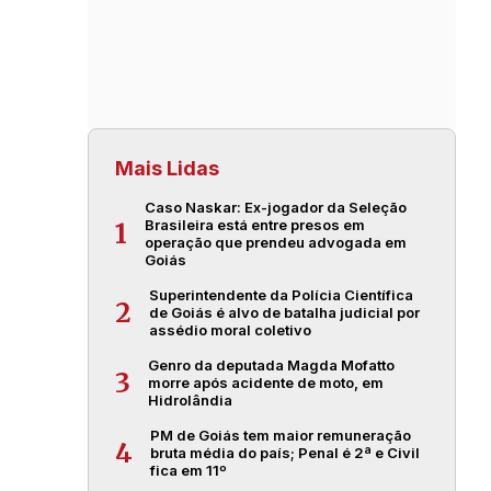
Mais Lidas
Caso Naskar: Ex-jogador da Seleção
Brasileira está entre presos em
1
operação que prendeu advogada em
Goiás
Superintendente da Polícia Científica
2
de Goiás é alvo de batalha judicial por
assédio moral coletivo
Genro da deputada Magda Mofatto
3
morre após acidente de moto, em
Hidrolândia
PM de Goiás tem maior remuneração
4
bruta média do país; Penal é 2ª e Civil
fica em 11º