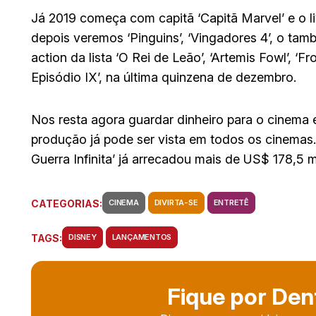
Já 2019 começa com capitã ‘Capitã Marvel’ e o l
depois veremos ‘Pinguins’, ‘Vingadores 4’, o també
action da lista ‘O Rei de Leão’, ‘Artemis Fowl’, ‘F
Episódio IX’, na última quinzena de dezembro.
Nos resta agora guardar dinheiro para o cinema e
produção já pode ser vista em todos os cinemas
Guerra Infinita’ já arrecadou mais de US$ 178,5 
CATEGORIAS:
CINEMA
DIVIRTA-SE
ENTRETÊ
TAGS:
DISNEY
LANÇAMENTOS
Fique por Den