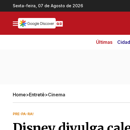
Ir direto pro conteúdo
Sexta-feira, 07 de Agosto de 2026
Últimas
Cida
Home
>
Entretê
>
Cinema
PRE-PA-RA!
Disney divulga cal