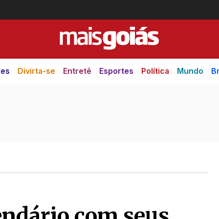
des
Divirta-se
Entretê
Esportes
Política
Mundo
Br
endário com seus