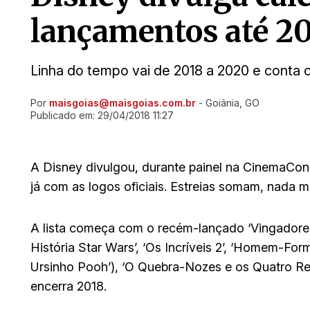
lançamentos até 2
Linha do tempo vai de 2018 a 2020 e conta 
Por
maisgoias@maisgoias.com.br
- Goiânia, GO
Ir direto pra matéria
Publicado em:
29/04/2018 11:27
A Disney divulgou, durante painel na CinemaCon
já com as logos oficiais. Estreias somam, nada m
A lista começa com o recém-lançado ‘Vingadores:
História Star Wars’, ‘Os Incríveis 2’, ‘Homem-Form
Ursinho Pooh’), ‘O Quebra-Nozes e os Quatro Rein
encerra 2018.