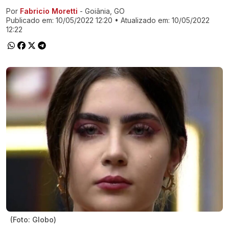
Por
Fabricio Moretti
- Goiânia, GO
Ir direto pra matéria
Publicado em:
10/05/2022 12:20
• Atualizado em:
10/05/2022
12:22
(Foto: Globo)