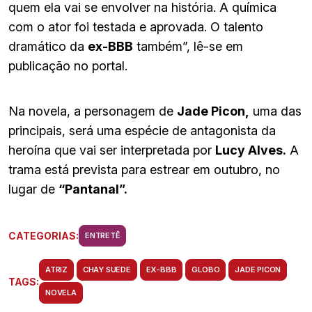
quem ela vai se envolver na história. A química
com o ator foi testada e aprovada. O talento
dramático da
ex-BBB
também”, lê-se em
publicação no portal.
Na novela, a personagem de
Jade Picon,
uma das
principais, será uma espécie de antagonista da
heroína que vai ser interpretada por
Lucy Alves.
A
trama está prevista para estrear em outubro, no
lugar de
“Pantanal”.
CATEGORIAS:
ENTRETÊ
ATRIZ
CHAY SUEDE
EX-BBB
GLOBO
JADE PICON
TAGS:
NOVELA