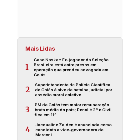
Mais Lidas
Caso Naskar: Ex-jogador da Seleção
Brasileira está entre presos em
1
operação que prendeu advogada em
Goiás
Superintendente da Polícia Científica
2
de Goiás é alvo de batalha judicial por
assédio moral coletivo
PM de Goiás tem maior remuneração
3
bruta média do país; Penal é 2ª e Civil
fica em 11º
Jacqueline Zaiden é anunciada como
4
candidata a vice-governadora de
Marconi