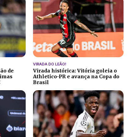
VIRADA DO LEÃO!
ção de
Virada histórica: Vitória goleia o
ltimas
Athletico-PR e avança na Copa do
C
Brasil