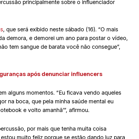
ercussão principalmente sobre o influenciador
as
, que será exibido neste sábado (16). “O mais
e da demora, e demorei um ano para postar o vídeo,
 não tem sangue de barata você não consegue”,
guranças após denunciar influencers
 em alguns momentos. “Eu ficava vendo aqueles
rgor na boca, que pela minha saúde mental eu
otebook e volto amanhã’”, afirmou.
percussão, por mais que tenha muita coisa
stou muito feliz porque se estão dando luz para