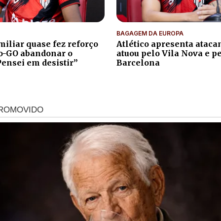
BAGAGEM DA EUROPA
iliar quase fez reforço
Atlético apresenta atacan
co-GO abandonar o
atuou pelo Vila Nova e p
Pensei em desistir”
Barcelona