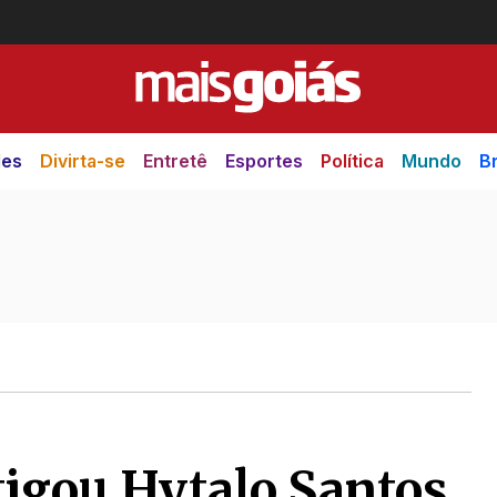
des
Divirta-se
Entretê
Esportes
Política
Mundo
Br
tigou Hytalo Santos