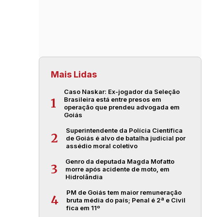
Mais Lidas
Caso Naskar: Ex-jogador da Seleção
Brasileira está entre presos em
1
operação que prendeu advogada em
Goiás
Superintendente da Polícia Científica
2
de Goiás é alvo de batalha judicial por
assédio moral coletivo
Genro da deputada Magda Mofatto
3
morre após acidente de moto, em
Hidrolândia
PM de Goiás tem maior remuneração
4
bruta média do país; Penal é 2ª e Civil
fica em 11º