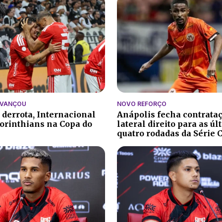
AVANÇOU
NOVO REFORÇO
 derrota, Internacional
Anápolis fecha contrata
orinthians na Copa do
lateral direito para as ú
quatro rodadas da Série 