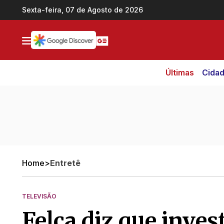
Ir direto pro conteúdo
Sexta-feira, 07 de Agosto de 2026
Últimas
Cida
Home
>
Entretê
TELEVISÃO
Felca diz que inves