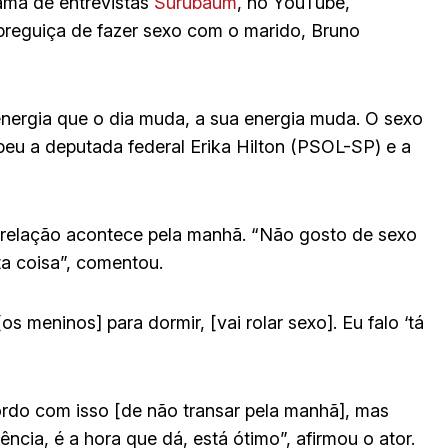
ama de entrevistas
Surubaum
, no YouTube,
reguiça de fazer sexo com o marido, Bruno
nergia que o dia muda, a sua energia muda. O sexo
ebeu a deputada federal Erika Hilton (PSOL-SP) e a
 relação acontece pela manhã. “Não gosto de sexo
ta coisa”, comentou.
os meninos] para dormir, [vai rolar sexo]. Eu falo ‘tá
rdo com isso [de não transar pela manhã], mas
ncia, é a hora que dá, está ótimo”, afirmou o ator.