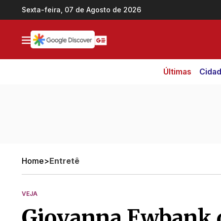
Ir direto pro conteúdo
Sexta-feira, 07 de Agosto de 2026
Últimas
Cida
Home
>
Entretê
VEJA
Giovanna Ewbank di