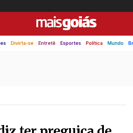
des
Divirta-se
Entretê
Esportes
Política
Mundo
Br
z ter preguiça de