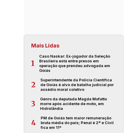
Mais Lidas
Caso Naskar: Ex-jogador da Seleção
Brasileira está entre presos em
1
operação que prendeu advogada em
Goiás
Superintendente da Polícia Científica
2
de Goiás é alvo de batalha judicial por
assédio moral coletivo
Genro da deputada Magda Mofatto
3
morre após acidente de moto, em
Hidrolândia
PM de Goiás tem maior remuneração
4
bruta média do país; Penal é 2ª e Civil
fica em 11º