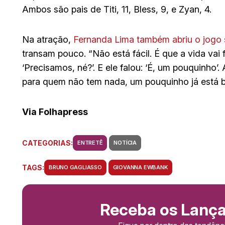
Ambos são pais de Titi, 11, Bless, 9, e Zyan, 4.
Na atração,
Fernanda Lima também abriu o jogo 
transam pouco. “Não está fácil. É que a vida vai f
‘Precisamos, né?’. E ele falou: ‘É, um pouquinho’. 
para quem não tem nada, um pouquinho já está b
Via Folhapress
CATEGORIAS:
ENTRETÊ
NOTÍCIA
TAGS:
BRUNO GAGLIASSO
GIOVANNA EWBANK
Receba os Lanç