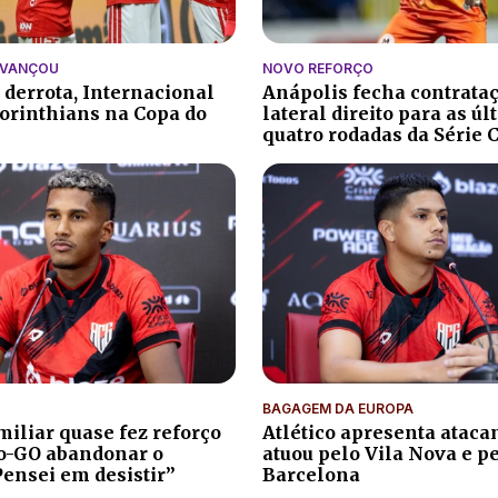
AVANÇOU
NOVO REFORÇO
 derrota, Internacional
Anápolis fecha contrata
orinthians na Copa do
lateral direito para as ú
quatro rodadas da Série 
BAGAGEM DA EUROPA
iliar quase fez reforço
Atlético apresenta atacan
co-GO abandonar o
atuou pelo Vila Nova e p
Pensei em desistir”
Barcelona