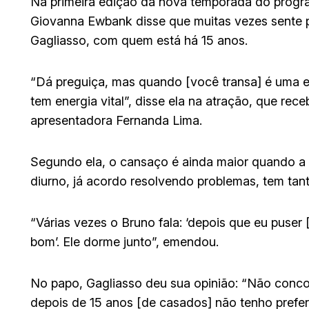
Na primeira edição da nova temporada do progr
Giovanna Ewbank disse que muitas vezes sente p
Gagliasso, com quem está há 15 anos.
“Dá preguiça, mas quando [você transa] é uma e
tem energia vital”, disse ela na atração, que rec
apresentadora Fernanda Lima.
Segundo ela, o cansaço é ainda maior quando a
diurno, já acordo resolvendo problemas, tem tan
“Várias vezes o Bruno fala: ‘depois que eu puser [
bom’. Ele dorme junto”, emendou.
No papo, Gagliasso deu sua opinião: “Não conco
depois de 15 anos [de casados] não tenho preferê