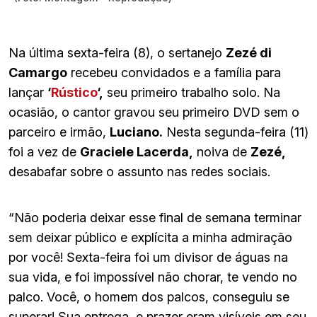
Na última sexta-feira (8), o sertanejo
Zezé di
Camargo
recebeu convidados e a família para
lançar
‘
Rústico
‘,
seu primeiro trabalho solo. Na
ocasião, o cantor gravou seu primeiro DVD sem o
parceiro e irmão,
Luciano.
Nesta segunda-feira (11)
foi a vez de
Graciele Lacerda,
noiva de
Zezé,
desabafar sobre o assunto nas redes sociais.
“Não poderia deixar esse final de semana terminar
sem deixar público e explícita a minha admiração
por você! Sexta-feira foi um divisor de águas na
sua vida, e foi impossível não chorar, te vendo no
palco. Você, o homem dos palcos, conseguiu se
superar! Sua entrega, e prazer eram visíveis em seu