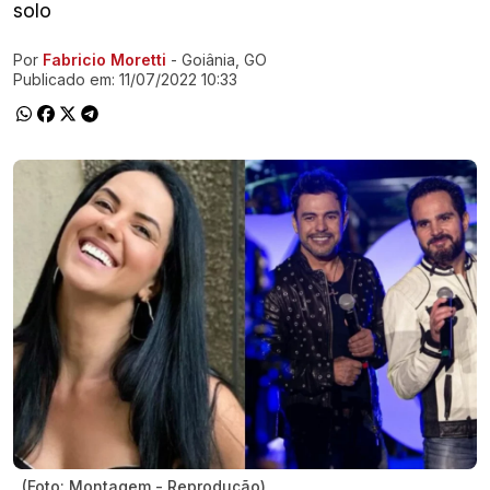
solo
Por
Fabricio Moretti
- Goiânia, GO
Ir direto pra matéria
Publicado em:
11/07/2022 10:33
(Foto: Montagem - Reprodução)