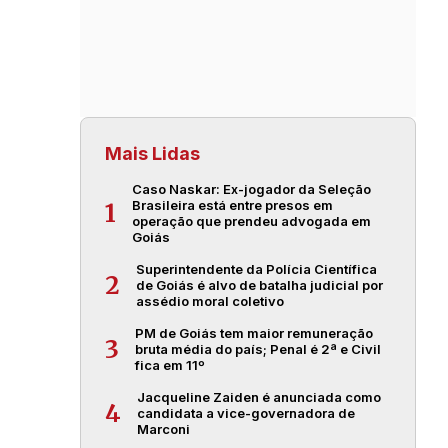
Mais Lidas
Caso Naskar: Ex-jogador da Seleção
Brasileira está entre presos em
1
operação que prendeu advogada em
Goiás
Superintendente da Polícia Científica
2
de Goiás é alvo de batalha judicial por
assédio moral coletivo
PM de Goiás tem maior remuneração
3
bruta média do país; Penal é 2ª e Civil
fica em 11º
Jacqueline Zaiden é anunciada como
4
candidata a vice-governadora de
Marconi