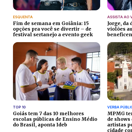
ESQUENTA
ASSISTA AO 
Fim de semana em Goiânia: 15
Jorge, da
opções pra você se divertir – de
violões a
festival sertanejo a evento geek
beneficen
TOP 10
VERBA PÚBLI
Goiás tem 7 das 10 melhores
MPMG ten
escolas públicas de Ensino Médio
de shows 
do Brasil, aponta Ideb
artistas 
cidade co