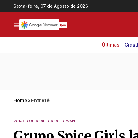
Ir direto pro conteúdo
Sexta-feira, 07 de Agosto de 2026
Últimas
Cida
Home
>
Entretê
WHAT YOU REALLY REALLY WANT
Grupo Spice Girls 