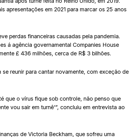
tia após turnê feita no Reino Unido, em 2019.
ais apresentações em 2021 para marcar os 25 anos
eve perdas financeiras causadas pela pandemia.
ues á agência governamental Companies House
ente £ 436 milhões, cerca de R$ 3 bilhões.
m se reunir para cantar novamente, com exceção de
té que o vírus fique sob controle, não penso que
te vou sair em turnê'”, concluiu em entrevista ao
finanças de Victoria Beckham, que sofreu uma