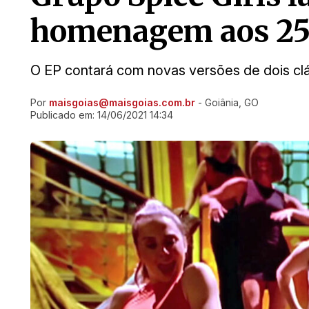
homenagem aos 25 
O EP contará com novas versões de dois cl
Por
maisgoias@maisgoias.com.br
- Goiânia, GO
Ir direto pra matéria
Publicado em:
14/06/2021 14:34