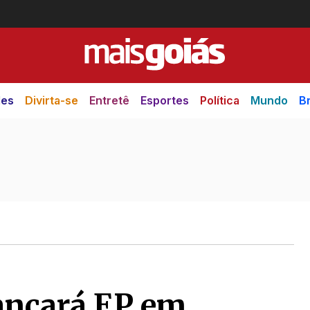
des
Divirta-se
Entretê
Esportes
Política
Mundo
Br
lançará EP em