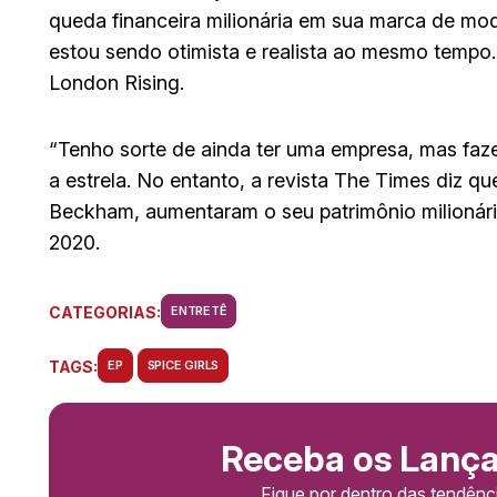
queda financeira milionária em sua marca de moda
estou sendo otimista e realista ao mesmo tempo. 
London Rising.
“Tenho sorte de ainda ter uma empresa, mas faze
a estrela. No entanto, a revista The Times diz qu
Beckham, aumentaram o seu patrimônio milionári
2020.
CATEGORIAS:
ENTRETÊ
TAGS:
EP
SPICE GIRLS
Receba os Lanç
Fique por dentro das tendên