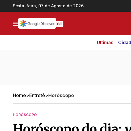
Ir direto pro conteúdo
Sexta-feira, 07 de Agosto de 2026
Últimas
Cida
Home
>
Entretê
>
Horóscopo
HORÓSCOPO
Horóscopo do dia: v