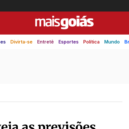
des
Divirta-se
Entretê
Esportes
Política
Mundo
Br
eja as previsões