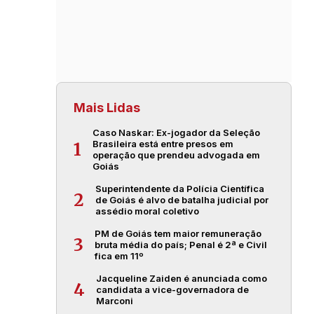
Mais Lidas
Caso Naskar: Ex-jogador da Seleção
Brasileira está entre presos em
1
operação que prendeu advogada em
Goiás
Superintendente da Polícia Científica
2
de Goiás é alvo de batalha judicial por
assédio moral coletivo
PM de Goiás tem maior remuneração
3
bruta média do país; Penal é 2ª e Civil
fica em 11º
Jacqueline Zaiden é anunciada como
4
candidata a vice-governadora de
Marconi