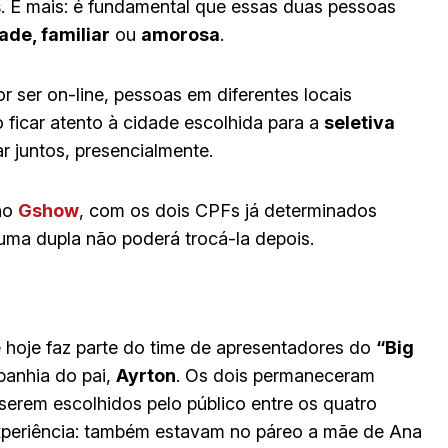
s
. E mais: é fundamental que essas duas pessoas
ade, familiar
ou
amorosa
.
or ser on-line, pessoas em diferentes locais
o ficar atento à cidade escolhida para a
seletiva
r juntos, presencialmente.
 no
Gshow
, com os dois CPFs já determinados
 uma dupla não poderá trocá-la depois.
e hoje faz parte do time de apresentadores do
“Big
panhia do pai,
Ayrton
. Os dois permaneceram
serem escolhidos pelo público entre os quatro
periência: também estavam no páreo a mãe de Ana