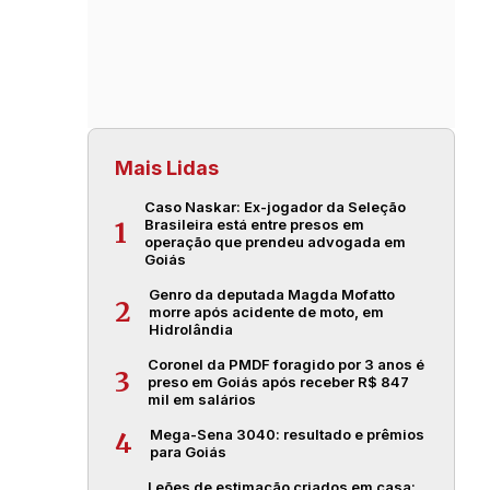
Mais Lidas
Caso Naskar: Ex-jogador da Seleção
Brasileira está entre presos em
1
operação que prendeu advogada em
Goiás
Genro da deputada Magda Mofatto
2
morre após acidente de moto, em
Hidrolândia
Coronel da PMDF foragido por 3 anos é
3
preso em Goiás após receber R$ 847
mil em salários
Mega-Sena 3040: resultado e prêmios
4
para Goiás
Leões de estimação criados em casa: