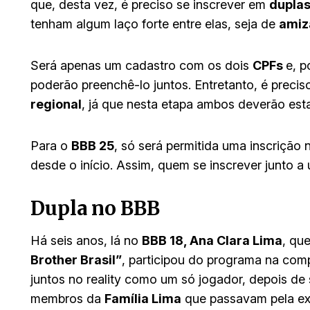
que, desta vez, é preciso se inscrever em
dupla
tenham algum laço forte entre elas, seja de
amiz
Será apenas um cadastro com os dois
CPFs
e, p
poderão preenchê-lo juntos. Entretanto, é precis
regional
, já que nesta etapa ambos deverão esta
Para o
BBB 25
, só será permitida uma inscrição
desde o início. Assim, quem se inscrever junto a
Dupla no BBB
Há seis anos, lá no
BBB 18, Ana Clara Lima
, qu
Brother Brasil”
, participou do programa na com
juntos no reality como um só jogador, depois de 
membros da
Família Lima
que passavam pela ex