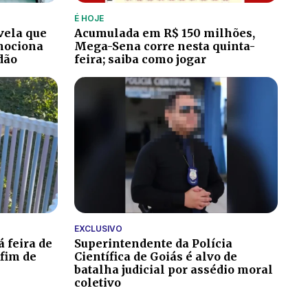
É HOJE
vela que
Acumulada em R$ 150 milhões,
emociona
Mega-Sena corre nesta quinta-
dão
feira; saiba como jogar
EXCLUSIVO
 feira de
Superintendente da Polícia
fim de
Científica de Goiás é alvo de
batalha judicial por assédio moral
coletivo