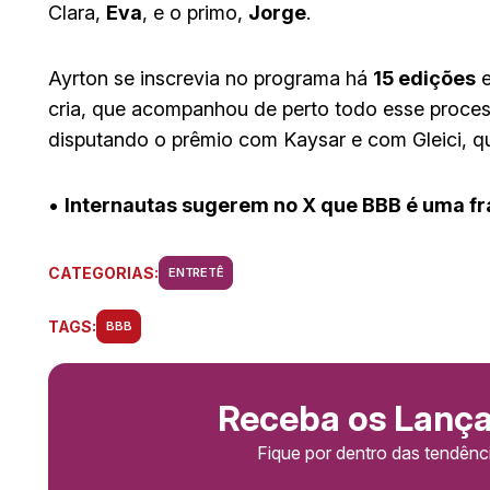
Clara,
Eva
, e o primo,
Jorge
.
Ayrton se inscrevia no programa há
15 edições
e
cria, que acompanhou de perto todo esse process
disputando o prêmio com Kaysar e com Gleici, q
•
⁠Internautas sugerem no X que BBB é uma f
CATEGORIAS:
ENTRETÊ
TAGS:
BBB
Receba os Lanç
Fique por dentro das tendên