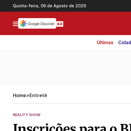
Ir direto pro conteúdo
Quinta-feira, 06 de Agosto de 2026
Últimas
Cida
Home
>
Entretê
REALITY SHOW
Inscrições para o B