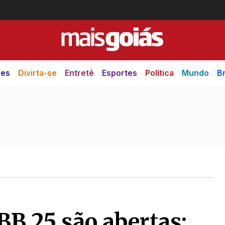
des
Divirta-se
Entretê
Esportes
Política
Mundo
Br
BB 25 são abertas;