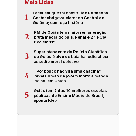
Mais Lidas
Local em que foi construído Parthenon
1
Center abrigava Mercado Central de
Goiânia; conheça história
PM de Goiás tem maior remuneração
2
bruta média do país; Penal é 2ª e Civil
fica em 11º
Superintendente da Polícia Científica
3
de Goiás é alvo de batalha judicial por
assédio moral coletivo
“Por pouco não vira uma chacina”,
4
revela irmão de jovem morto a mando
do pai em Goiás
Goiás tem 7 das 10 melhores escolas
5
públicas de Ensino Médio do Brasil,
aponta Ideb