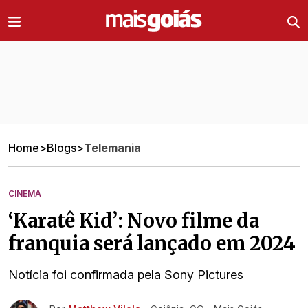
Ir direto pro conteúdo
Home
>
Blogs
>
Telemania
CINEMA
‘Karatê Kid’: Novo filme da
franquia será lançado em 2024
Notícia foi confirmada pela Sony Pictures
Ir direto pra matéria