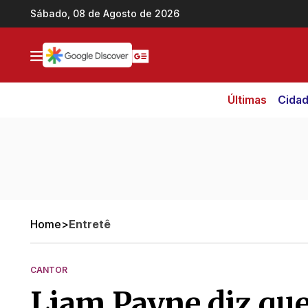
Ir direto pro conteúdo
Sábado, 08 de Agosto de 2026
Últimas
Cida
Home
>
Entretê
CANTOR
Liam Payne diz que ‘