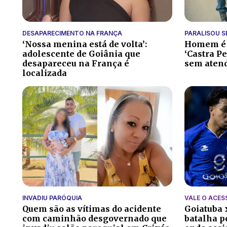
DESAPARECIMENTO NA FRANÇA
PARALISOU S
‘Nossa menina está de volta’:
Homem é p
adolescente de Goiânia que
‘Castra Pe
desapareceu na França é
sem aten
localizada
INVADIU PARÓQUIA
VALE O ACES
Quem são as vítimas do acidente
Goiatuba 
com caminhão desgovernado que
batalha pe