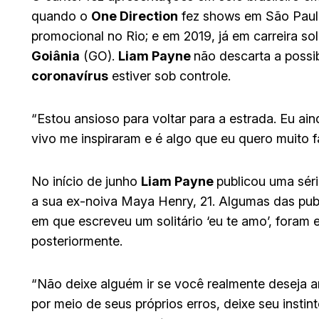
quando o
One Direction
fez shows em São Paulo
promocional no Rio; e em 2019, já em carreira so
Goiânia
(GO).
Liam Payne
não descarta a possi
coronavírus
estiver sob controle.
“Estou ansioso para voltar para a estrada. Eu ai
vivo me inspiraram e é algo que eu quero muito fa
No início de junho
Liam Payne
publicou uma sér
a sua ex-noiva Maya Henry, 21. Algumas das pub
em que escreveu um solitário ‘eu te amo’, foram 
posteriormente.
“Não deixe alguém ir se você realmente deseja
por meio de seus próprios erros, deixe seu insti