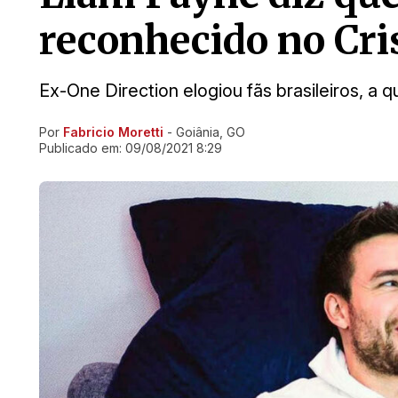
reconhecido no Cri
Ex-One Direction elogiou fãs brasileiros, 
Por
Fabricio Moretti
- Goiânia, GO
Ir direto pra matéria
Publicado em:
09/08/2021 8:29