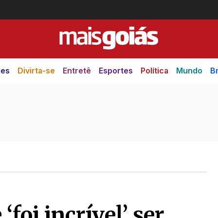
des
Divirta-se
Entretê
Esportes
Política
Mundo
Br
foi incrível’ ser