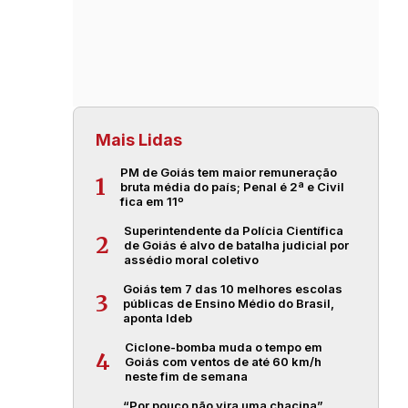
Mais Lidas
PM de Goiás tem maior remuneração
1
bruta média do país; Penal é 2ª e Civil
fica em 11º
Superintendente da Polícia Científica
2
de Goiás é alvo de batalha judicial por
assédio moral coletivo
Goiás tem 7 das 10 melhores escolas
3
públicas de Ensino Médio do Brasil,
aponta Ideb
Ciclone-bomba muda o tempo em
4
Goiás com ventos de até 60 km/h
neste fim de semana
“Por pouco não vira uma chacina”,