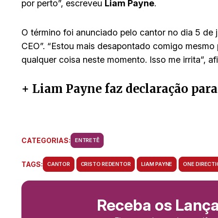
por perto”, escreveu
Liam Payne
.
O término foi anunciado pelo cantor no dia 5 de 
CEO”. “Estou mais desapontado comigo mesmo p
qualquer coisa neste momento. Isso me irrita”, a
+ Liam Payne faz declaração para
CATEGORIAS:
ENTRETÊ
TAGS:
CANTOR
CRISTO REDENTOR
LIAM PAYNE
ONE DIRECT
Receba os Lanç