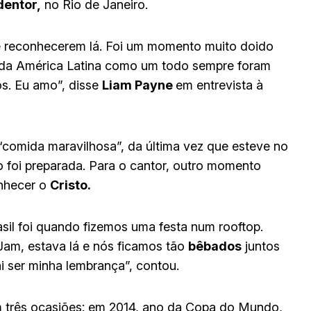
dentor,
no Rio de Janeiro.
 te reconhecerem lá. Foi um momento muito doido
e da América Latina como um todo sempre foram
os. Eu amo”, disse
Liam Payne
em entrevista à
comida maravilhosa”, da última vez que esteve no
o foi preparada. Para o cantor, outro momento
onhecer o
Cristo.
il foi quando fizemos uma festa num rooftop.
Jam, estava lá e nós ficamos tão
bêbados
juntos
i ser minha lembrança”, contou.
em três ocasiões: em 2014, ano da Copa do Mundo,