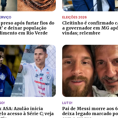
ERVIÇO
ELEIÇÕES 2026
reso após furtar fios do
Cleitinho é confirmado 
t’ e deixar população
a governador em MG após
dimento em Rio Verde
vindas; relembre
SO!
LUTO!
x ASA: Azulão inicia
Pai de Messi morre aos 6
lo acesso à Série C; veja
deixa legado marcado po