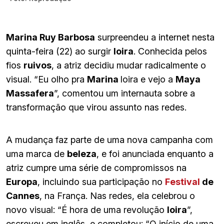
Marina Ruy Barbosa
surpreendeu a internet nesta
quinta-feira (22) ao surgir
loira
. Conhecida pelos
fios
ruivos
, a atriz decidiu mudar radicalmente o
visual. “Eu olho pra
Marina
loira e vejo a
Maya
Massafera
”, comentou um internauta sobre a
transformação que virou assunto nas redes.
A mudança faz parte de uma nova campanha com
uma marca de
beleza
, e foi anunciada enquanto a
atriz cumpre uma série de compromissos na
Europa
, incluindo sua participação no
Festival
de
Cannes
, na França. Nas redes, ela celebrou o
novo visual: “É hora de uma revolução
loira
”,
escreveu em inglês, e completou: “O início de uma