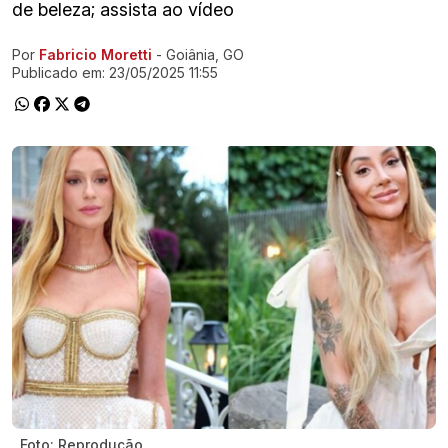
de beleza; assista ao vídeo
Por
Fabricio Moretti
- Goiânia, GO
Ir direto pra matéria
Publicado em:
23/05/2025 11:55
Foto: Reprodução