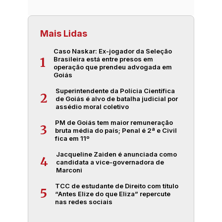
Mais Lidas
Caso Naskar: Ex-jogador da Seleção
Brasileira está entre presos em
1
operação que prendeu advogada em
Goiás
Superintendente da Polícia Científica
2
de Goiás é alvo de batalha judicial por
assédio moral coletivo
PM de Goiás tem maior remuneração
3
bruta média do país; Penal é 2ª e Civil
fica em 11º
Jacqueline Zaiden é anunciada como
4
candidata a vice-governadora de
Marconi
TCC de estudante de Direito com título
5
“Antes Elize do que Eliza” repercute
nas redes sociais