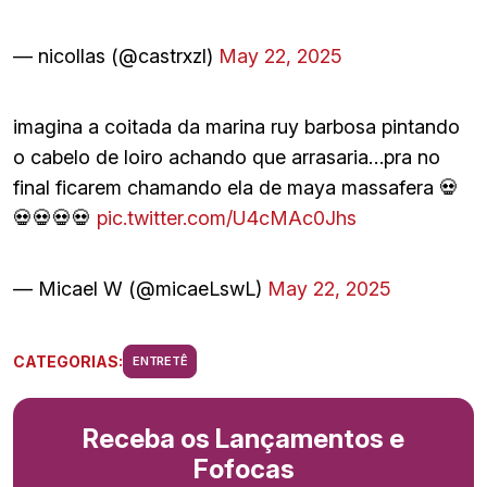
— nicollas (@castrxzl)
May 22, 2025
imagina a coitada da marina ruy barbosa pintando
o cabelo de loiro achando que arrasaria…pra no
final ficarem chamando ela de maya massafera 💀
💀💀💀💀
pic.twitter.com/U4cMAc0Jhs
— Micael W (@micaeLswL)
May 22, 2025
CATEGORIAS:
ENTRETÊ
Receba os Lançamentos e
Fofocas