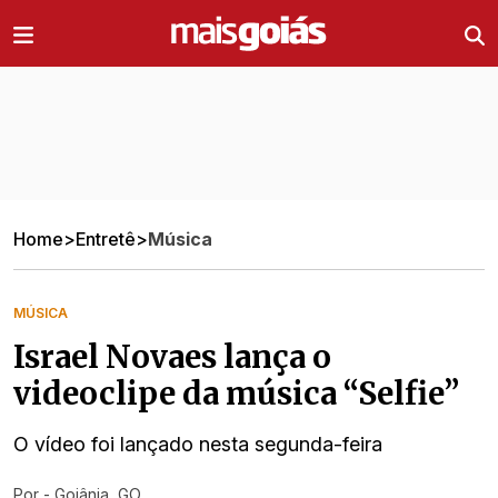
Ir direto pro conteúdo
Home
>
Entretê
>
Música
MÚSICA
Israel Novaes lança o
videoclipe da música “Selfie”
O vídeo foi lançado nesta segunda-feira
Por
- Goiânia, GO
Ir direto pra matéria