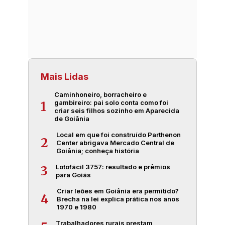
Mais Lidas
Caminhoneiro, borracheiro e
gambireiro: pai solo conta como foi
1
criar seis filhos sozinho em Aparecida
de Goiânia
Local em que foi construído Parthenon
2
Center abrigava Mercado Central de
Goiânia; conheça história
Lotofácil 3757: resultado e prêmios
3
para Goiás
Criar leões em Goiânia era permitido?
4
Brecha na lei explica prática nos anos
1970 e 1980
Trabalhadores rurais prestam