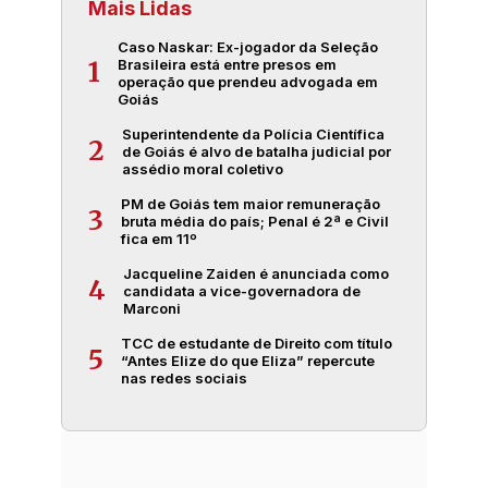
Mais Lidas
Caso Naskar: Ex-jogador da Seleção
Brasileira está entre presos em
1
operação que prendeu advogada em
Goiás
Superintendente da Polícia Científica
2
de Goiás é alvo de batalha judicial por
assédio moral coletivo
PM de Goiás tem maior remuneração
3
bruta média do país; Penal é 2ª e Civil
fica em 11º
Jacqueline Zaiden é anunciada como
4
candidata a vice-governadora de
Marconi
TCC de estudante de Direito com título
5
“Antes Elize do que Eliza” repercute
nas redes sociais