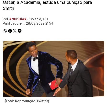
Oscar, a Academia, estuda uma punição para
Smith
Por
Artur Dias
- Goiânia, GO
Ir direto pra matéria
Publicado em:
28/03/2022 21:54
(Foto: Reprodução Twitter)