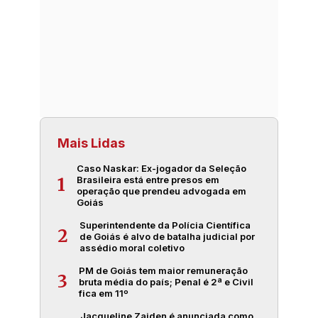
Mais Lidas
Caso Naskar: Ex-jogador da Seleção
Brasileira está entre presos em
1
operação que prendeu advogada em
Goiás
Superintendente da Polícia Científica
2
de Goiás é alvo de batalha judicial por
assédio moral coletivo
PM de Goiás tem maior remuneração
3
bruta média do país; Penal é 2ª e Civil
fica em 11º
Jacqueline Zaiden é anunciada como