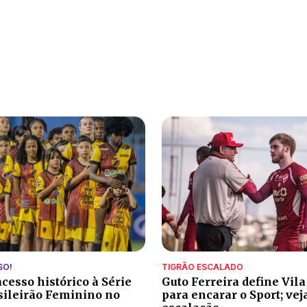
SO!
TIGRÃO ESCALADO
cesso histórico à Série
Guto Ferreira define Vil
sileirão Feminino no
para encarar o Sport; vej