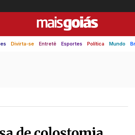
des
Divirta-se
Entretê
Esportes
Política
Mundo
Br
lsa de colostomia