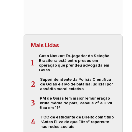
Mais Lidas
Caso Naskar: Ex-jogador da Seleção
Brasileira está entre presos em
1
operação que prendeu advogada em
Goiás
Superintendente da Polícia Científica
2
de Goiás é alvo de batalha judicial por
assédio moral coletivo
PM de Goiás tem maior remuneração
3
bruta média do país; Penal é 2ª e Civil
fica em 11º
TCC de estudante de Direito com título
4
“Antes Elize do que Eliza” repercute
nas redes sociais