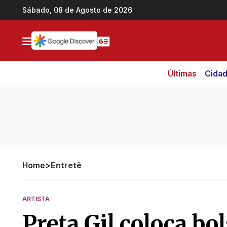
Ir direto pro conteúdo
Sábado, 08 de Agosto de 2026
Últimas
Cida
Home
>
Entretê
ARTISTA
Preta Gil coloca bo