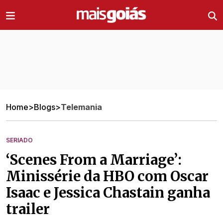
Ir direto pro conteúdo
Home
>
Blogs
>
Telemania
SERIADO
‘Scenes From a Marriage’:
Minissérie da HBO com Oscar
Isaac e Jessica Chastain ganha
trailer