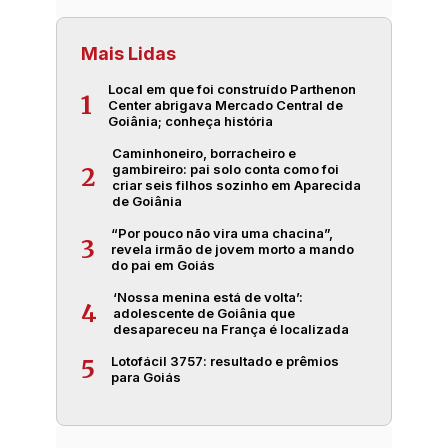
Mais Lidas
Local em que foi construído Parthenon
1
Center abrigava Mercado Central de
Goiânia; conheça história
Caminhoneiro, borracheiro e
gambireiro: pai solo conta como foi
2
criar seis filhos sozinho em Aparecida
de Goiânia
“Por pouco não vira uma chacina”,
3
revela irmão de jovem morto a mando
do pai em Goiás
‘Nossa menina está de volta’:
4
adolescente de Goiânia que
desapareceu na França é localizada
Lotofácil 3757: resultado e prêmios
5
para Goiás