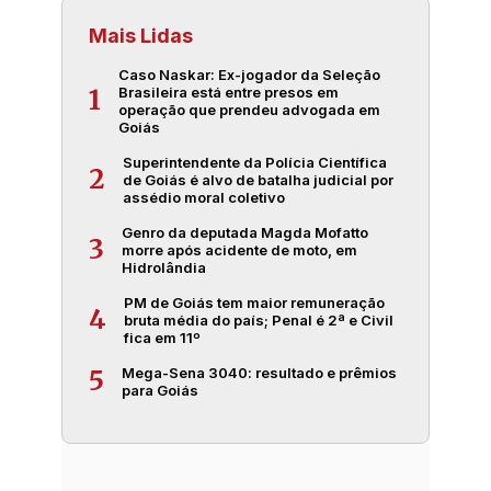
Mais Lidas
Caso Naskar: Ex-jogador da Seleção
Brasileira está entre presos em
1
operação que prendeu advogada em
Goiás
Superintendente da Polícia Científica
2
de Goiás é alvo de batalha judicial por
assédio moral coletivo
Genro da deputada Magda Mofatto
3
morre após acidente de moto, em
Hidrolândia
PM de Goiás tem maior remuneração
4
bruta média do país; Penal é 2ª e Civil
fica em 11º
Mega-Sena 3040: resultado e prêmios
5
para Goiás