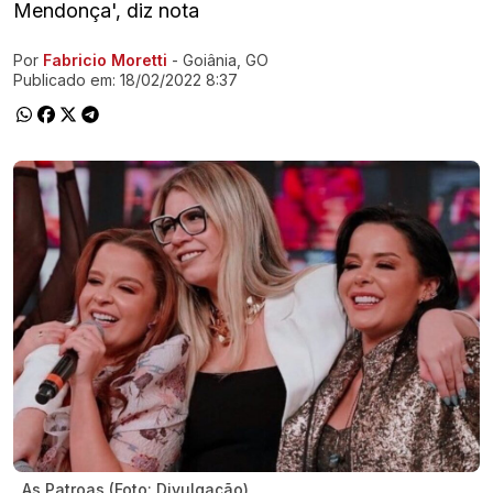
Mendonça', diz nota
Por
Fabricio Moretti
- Goiânia, GO
Ir direto pra matéria
Publicado em:
18/02/2022 8:37
As Patroas (Foto: Divulgação)