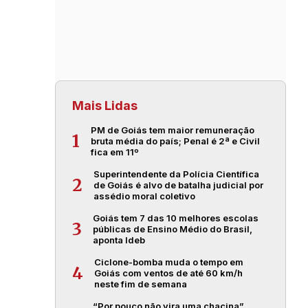
Mais Lidas
PM de Goiás tem maior remuneração
1
bruta média do país; Penal é 2ª e Civil
fica em 11º
Superintendente da Polícia Científica
2
de Goiás é alvo de batalha judicial por
assédio moral coletivo
Goiás tem 7 das 10 melhores escolas
3
públicas de Ensino Médio do Brasil,
aponta Ideb
Ciclone-bomba muda o tempo em
4
Goiás com ventos de até 60 km/h
neste fim de semana
“Por pouco não vira uma chacina”,