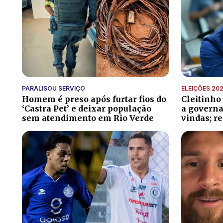
PARALISOU SERVIÇO
ELEIÇÕES 20
Homem é preso após furtar fios do
Cleitinho
‘Castra Pet’ e deixar população
a governa
sem atendimento em Rio Verde
vindas; r