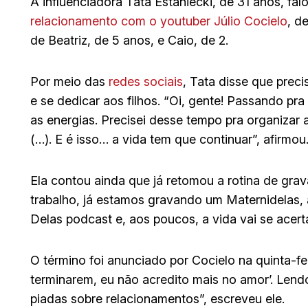
A influenciadora Tata Estaniecki, de 31 anos, fal
relacionamento com o youtuber Júlio Cocielo
, d
de Beatriz, de 5 anos, e Caio, de 2.
Por meio das
redes sociais
, Tata disse que prec
e se dedicar aos filhos. “Oi, gente! Passando p
as energias. Precisei desse tempo pra organizar a
(…). E é isso… a vida tem que continuar”, afirmou
Ela contou ainda que já retomou a rotina de grav
trabalho, já estamos gravando um Maternidelas,
Delas podcast e, aos poucos, a vida vai se acerta
O término foi anunciado por Cocielo na quinta-fei
terminarem, eu não acredito mais no amor’. Lendo
piadas sobre relacionamentos”, escreveu ele.