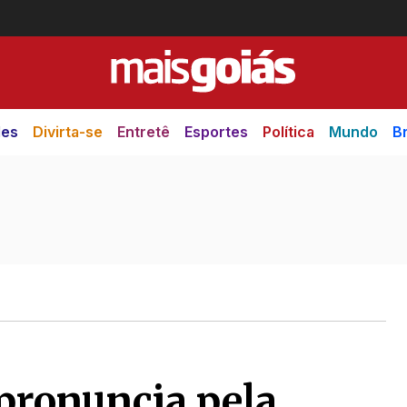
des
Divirta-se
Entretê
Esportes
Política
Mundo
Br
 pronuncia pela