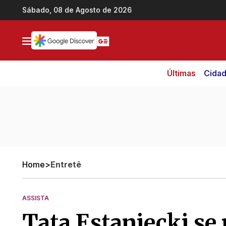
Ir direto pro conteúdo
Sábado, 08 de Agosto de 2026
Últimas
Cida
Home
>
Entretê
ASSISTA
Tata Estaniecki se