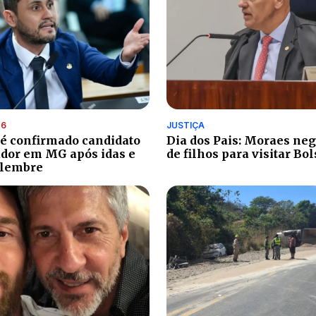
26
JUSTIÇA
 é confirmado candidato
Dia dos Pais: Moraes ne
dor em MG após idas e
de filhos para visitar Bo
elembre