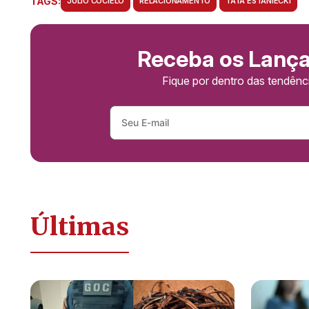
TAGS:
JÚLIO COCIELO
RELACIONAMENTO
TATA ESTANIECKI
Receba os Lanç
Fique por dentro das tendên
Últimas