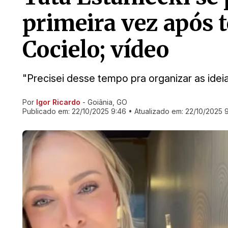
primeira vez após 
Cocielo; vídeo
"Precisei desse tempo pra organizar as ideias
Por
Igor Ricardo
- Goiânia, GO
Ir direto pra matéria
Publicado em:
22/10/2025 9:46
• Atualizado em:
22/10/2025 