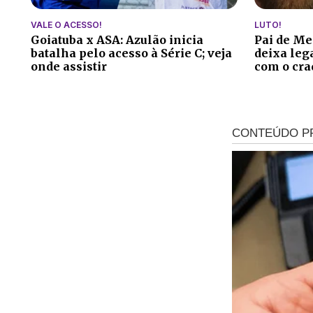
VALE O ACESSO!
LUTO!
Goiatuba x ASA: Azulão inicia
Pai de Me
batalha pelo acesso à Série C; veja
deixa leg
onde assistir
com o cra