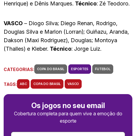
Henrique) e Dênis Marques.
Técnico
: Zé Teodoro.
VASCO
– Diogo Silva; Diego Renan, Rodrigo,
Douglas Silva e Marlon (Lorran); Guiñazu, Aranda,
Dakson (Maxi Rodriguez), Douglas; Montoya
(Thalles) e Kleber.
Técnico
: Jorge Luiz.
CATEGORIAS:
COPA DO BRASIL
ESPORTES
FUTEBOL
TAGS:
ABC
COPA DO BRASIL
VASCO
Os jogos no seu email
Cobertura completa para quem vive a emoção do
esporte