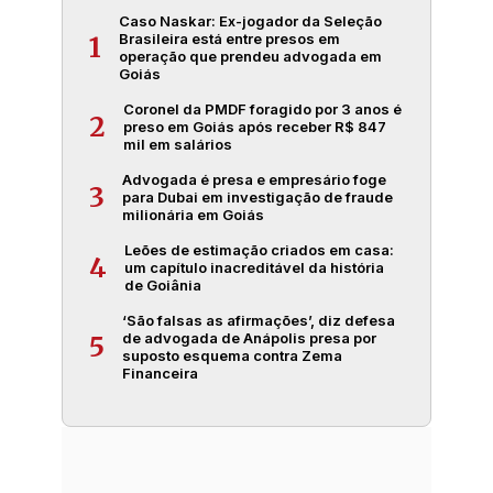
Caso Naskar: Ex-jogador da Seleção
Brasileira está entre presos em
1
operação que prendeu advogada em
Goiás
Coronel da PMDF foragido por 3 anos é
2
preso em Goiás após receber R$ 847
mil em salários
Advogada é presa e empresário foge
3
para Dubai em investigação de fraude
milionária em Goiás
Leões de estimação criados em casa:
4
um capítulo inacreditável da história
de Goiânia
‘São falsas as afirmações’, diz defesa
de advogada de Anápolis presa por
5
suposto esquema contra Zema
Financeira