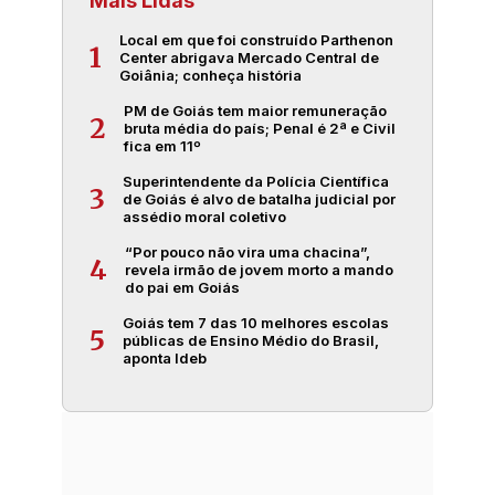
Mais Lidas
Local em que foi construído Parthenon
1
Center abrigava Mercado Central de
Goiânia; conheça história
PM de Goiás tem maior remuneração
2
bruta média do país; Penal é 2ª e Civil
fica em 11º
Superintendente da Polícia Científica
3
de Goiás é alvo de batalha judicial por
assédio moral coletivo
“Por pouco não vira uma chacina”,
4
revela irmão de jovem morto a mando
do pai em Goiás
Goiás tem 7 das 10 melhores escolas
5
públicas de Ensino Médio do Brasil,
aponta Ideb