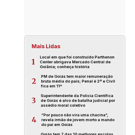
Mais Lidas
Local em que foi construído Parthenon
1
Center abrigava Mercado Central de
Goiânia; conheça história
PM de Goiás tem maior remuneração
2
bruta média do país; Penal é 2ª e Civil
fica em 11º
Superintendente da Polícia Científica
3
de Goiás é alvo de batalha judicial por
assédio moral coletivo
“Por pouco não vira uma chacina”,
4
revela irmão de jovem morto a mando
do pai em Goiás
Goiás tem 7 das 10 melhores escolas