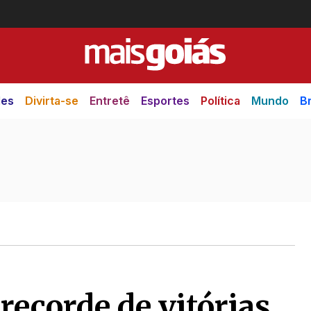
des
Divirta-se
Entretê
Esportes
Política
Mundo
Br
recorde de vitórias