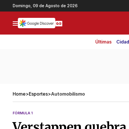
Ir direto pro conteúdo
Domingo, 09 de Agosto de 2026
Últimas
Cida
Home
>
Esportes
>
Automobilismo
FÓRMULA 1
Verstappen quebra 