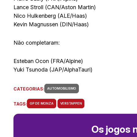
Lance Stroll (CAN/Aston Martin)
Nico Hulkenberg (ALE/Haas)
Kevin Magnussen (DIN/Haas)
Não completaram:
Esteban Ocon (FRA/Alpine)
Yuki Tsunoda (JAP/AlphaTauri)
CATEGORIAS:
AUTOMOBILISMO
TAGS:
GP DE MONZA
VERSTAPPEN
Os jogos 