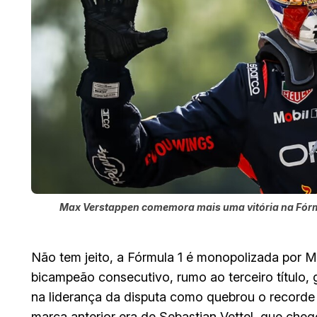
Max Verstappen comemora mais uma vitória na Fórmu
Não tem jeito, a Fórmula 1 é monopolizada por M
bicampeão consecutivo, rumo ao terceiro título, 
na liderança da disputa como quebrou o recorde
marca anterior era de Sebastian Vettel, que che