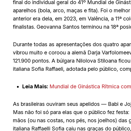
final do individual geral do 41º Mundial de Giná
aparelhos (bola, arco, maças e fita). Foi o melh
anterior era dela, em 2023, em Valência, a 11ª co
finalistas. Geovanna Santos terminou na 18ª pos
Durante todas as apresentações dos quatro apare
vibrou muito e coroou a alemã Darja Varfolome
121.900 pontos. A búlgara Nilolova Stiloana fic
italiana Sofia Raffaeli, adotada pelo público, co
Leia Mais:
Mundial de Ginástica Rítmica com
As brasileiras ouviram seus apelidos — Babi e 
Mas não foi só para elas que o público fez festa
mãos (ou nas costas, nos pés, nos joelhos) das
italiana Raffaelli Sofia caiu nas graças do públ