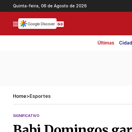
Ir direto pro conteúdo
Quinta-feira, 06 de Agosto de 2026
Últimas
Cida
Home
>
Esportes
SIGNIFICATIVO
Babi Domingos gar