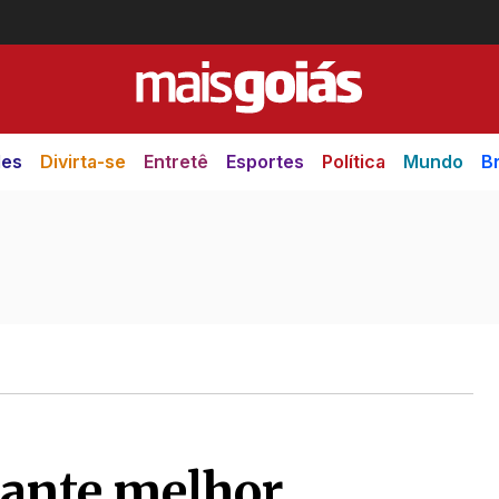
des
Divirta-se
Entretê
Esportes
Política
Mundo
Br
ante melhor