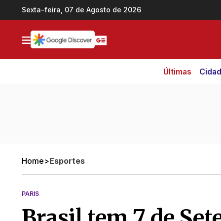
Ir direto pro conteúdo
Sexta-feira, 07 de Agosto de 2026
Últimas
Cida
Home
>
Esportes
PARIS
Brasil tem 7 de Set