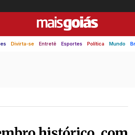
des
Divirta-se
Entretê
Esportes
Política
Mundo
Br
embro histórico, com