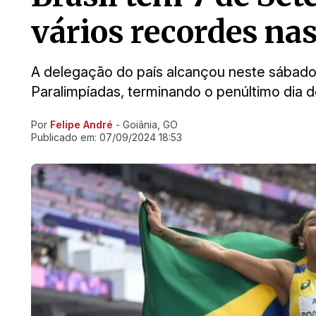
vários recordes na
A delegação do país alcançou neste sábado
Paralimpíadas, terminando o penúltimo dia
Por
Felipe André
- Goiânia, GO
Ir direto pra matéria
Publicado em:
07/09/2024 18:53