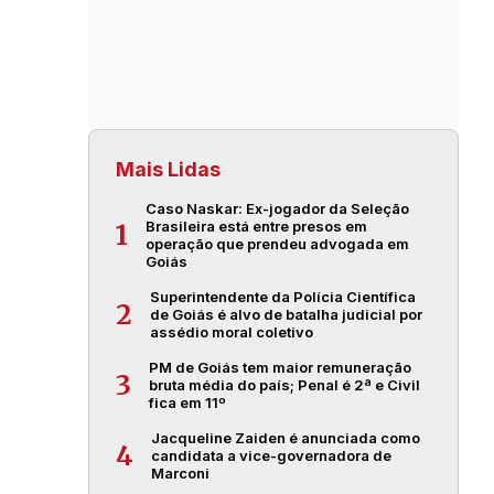
Mais Lidas
Caso Naskar: Ex-jogador da Seleção
Brasileira está entre presos em
1
operação que prendeu advogada em
Goiás
Superintendente da Polícia Científica
2
de Goiás é alvo de batalha judicial por
assédio moral coletivo
PM de Goiás tem maior remuneração
3
bruta média do país; Penal é 2ª e Civil
fica em 11º
Jacqueline Zaiden é anunciada como
4
candidata a vice-governadora de
Marconi