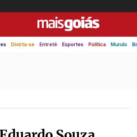
des
Divirta-se
Entretê
Esportes
Política
Mundo
Br
 Eduardo Souza