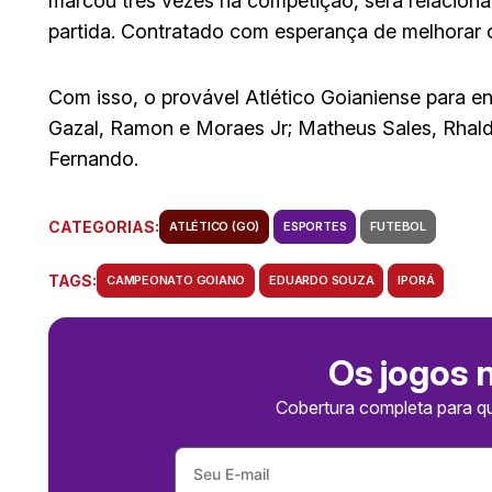
marcou três vezes na competição, será relacion
partida. Contratado com esperança de melhorar o
Com isso, o provável Atlético Goianiense para en
Gazal, Ramon e Moraes Jr; Matheus Sales, Rhald
Fernando.
CATEGORIAS:
ATLÉTICO (GO)
ESPORTES
FUTEBOL
TAGS:
CAMPEONATO GOIANO
EDUARDO SOUZA
IPORÁ
Os jogos 
Cobertura completa para q