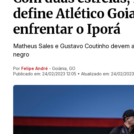
define Atlético Goi
enfrentar o Iporá
Matheus Sales e Gustavo Coutinho devem at
negro
Por
Felipe André
- Goiânia, GO
Ir direto pra matéria
Publicado em:
24/02/2023 12:05
• Atualizado em:
24/02/2023