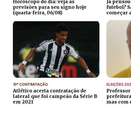
Horóscopo do dia: veja as
Já pensou
previsões para seu signo hoje
futebol? S
(quarta-feira, 06/08)
começar a
10° CONTRATAÇÃO
ELEIÇÕES 20
Atlético acerta contratação de
Professor
lateral que foi campeão da Série B
prefeitur
em 2021
mas com 