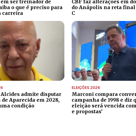
 em ser treinador de
CBF faz alterações em do
aiba o que é preciso para
do Anápolis na reta final
 carreira
C
26
ELEIÇÕES 2026
 Alcides admite disputar
Marconi compara conve
a de Aparecida em 2028,
campanha de 1998 e diz 
uma condição
eleição será vencida com
e propostas’