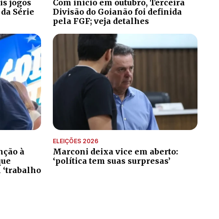
is jogos
Com início em outubro, Terceira
 da Série
Divisão do Goianão foi definida
pela FGF; veja detalhes
ELEIÇÕES 2026
nção à
Marconi deixa vice em aberto:
que
‘política tem suas surpresas’
 ‘trabalho