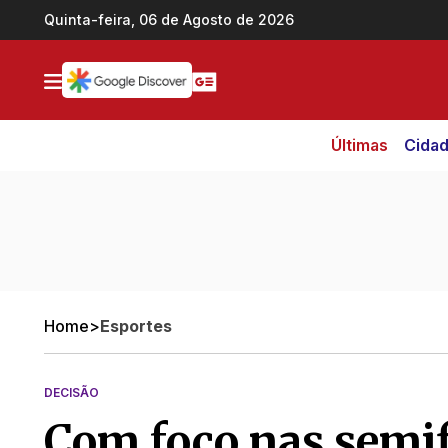
Ir direto pro conteúdo
Quinta-feira, 06 de Agosto de 2026
Últimas
Cida
Home
>
Esportes
DECISÃO
Com foco nas semifi