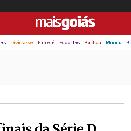
des
Divirta-se
Entretê
Esportes
Política
Mundo
Br
nais da Série D,