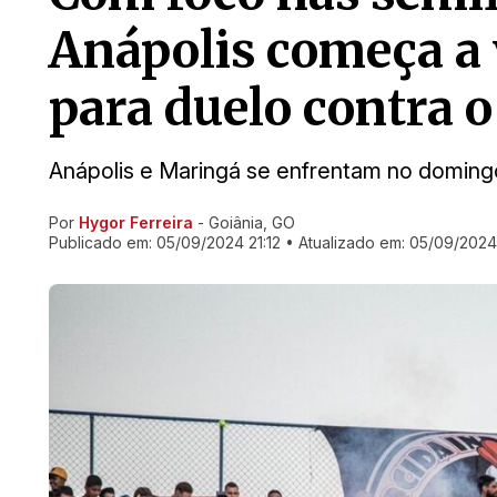
Anápolis começa a 
para duelo contra 
Anápolis e Maringá se enfrentam no domingo
Por
Hygor Ferreira
- Goiânia, GO
Ir direto pra matéria
Publicado em:
05/09/2024 21:12
• Atualizado em:
05/09/2024 