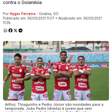
contra o Goianésia
Por
Hygor Ferreira
- Goiânia, GO
Ir direto pra matéria
Publicado em:
30/03/2021 11:27
• Atualizado em:
30/03/2021
11:28
Arthur, Thiaguinho e Pedro Júnior são novidades para a
temporada. João Pedro (direita) é jovem que vem