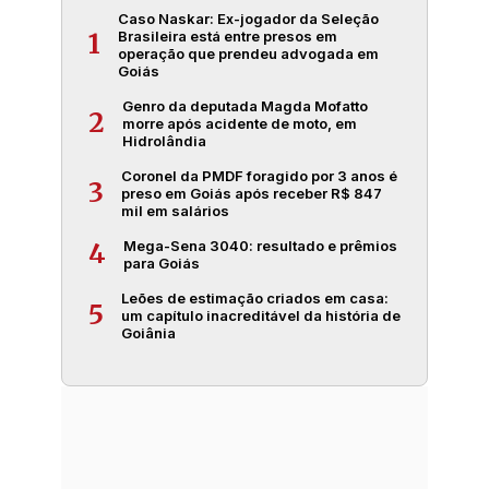
Caso Naskar: Ex-jogador da Seleção
Brasileira está entre presos em
1
operação que prendeu advogada em
Goiás
Genro da deputada Magda Mofatto
2
morre após acidente de moto, em
Hidrolândia
Coronel da PMDF foragido por 3 anos é
3
preso em Goiás após receber R$ 847
mil em salários
Mega-Sena 3040: resultado e prêmios
4
para Goiás
Leões de estimação criados em casa:
5
um capítulo inacreditável da história de
Goiânia