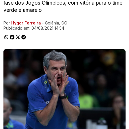
fase dos Jogos Olímpicos, com vitória para o time
verde e amarelo
Por
Hygor Ferreira
- Goiânia, GO
Ir direto pra matéria
Publicado em:
04/08/2021 14:54