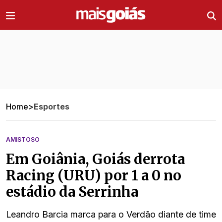
Ir direto pro conteúdo
Home
>
Esportes
AMISTOSO
Em Goiânia, Goiás derrota
Racing (URU) por 1 a 0 no
estádio da Serrinha
Leandro Barcia marca para o Verdão diante de time