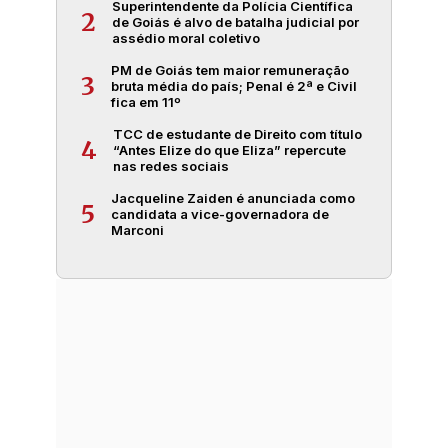
Superintendente da Polícia Científica
2
de Goiás é alvo de batalha judicial por
assédio moral coletivo
PM de Goiás tem maior remuneração
3
bruta média do país; Penal é 2ª e Civil
fica em 11º
TCC de estudante de Direito com título
4
“Antes Elize do que Eliza” repercute
nas redes sociais
Jacqueline Zaiden é anunciada como
5
candidata a vice-governadora de
Marconi