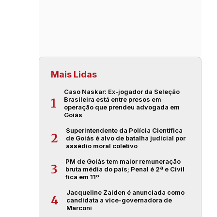
Mais Lidas
Caso Naskar: Ex-jogador da Seleção
Brasileira está entre presos em
1
operação que prendeu advogada em
Goiás
Superintendente da Polícia Científica
2
de Goiás é alvo de batalha judicial por
assédio moral coletivo
PM de Goiás tem maior remuneração
3
bruta média do país; Penal é 2ª e Civil
fica em 11º
Jacqueline Zaiden é anunciada como
4
candidata a vice-governadora de
Marconi