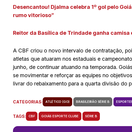
Desencantou! Djalma celebra 1º gol pelo Goiás
rumo vitorioso”
Reitor da Basílica de Trindade ganha camisa
A CBF criou o novo intervalo de contratação, p
atletas que atuaram nos estaduais e campeonato 
junho, de continuar atuando na temporada. Goiás, 
se movimentar e reforçar as equipes no objetivo
livrar do rebaixamento para a quarta divisão do p
CATEGORIAS:
ATLÉTICO (GO)
BRASILEIRÃO SÉRIE B
ESPORTE
TAGS:
CBF
GOIÁS ESPORTE CLUBE
SÉRIE B