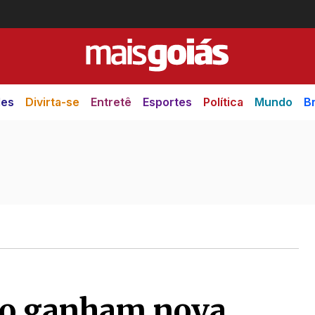
des
Divirta-se
Entretê
Esportes
Política
Mundo
Br
tico ganham nova