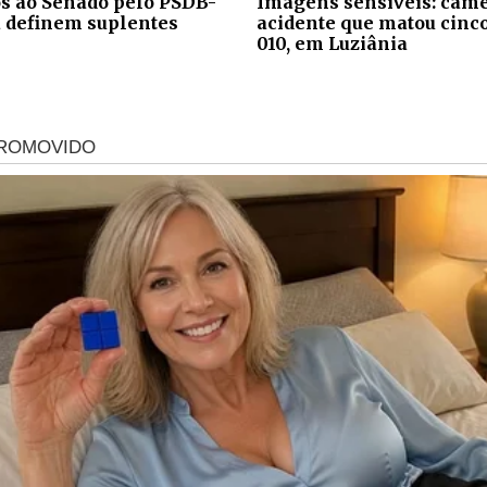
s ao Senado pelo PSDB-
Imagens sensíveis: câme
 definem suplentes
acidente que matou cinc
010, em Luziânia