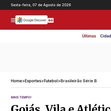
Ir direto pro conteúdo
Sexta-feira, 07 de Agosto de 2026
Últimas
Cida
Home
>
Esportes
>
Futebol
>
Brasileirão Série B
MAIS TEMPO!
Goiás, Vila e Atlé