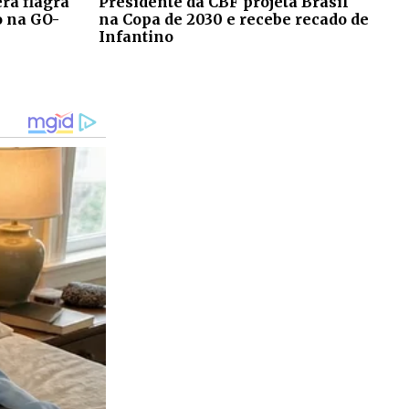
ra flagra
Presidente da CBF projeta Brasil
o na GO-
na Copa de 2030 e recebe recado de
Infantino