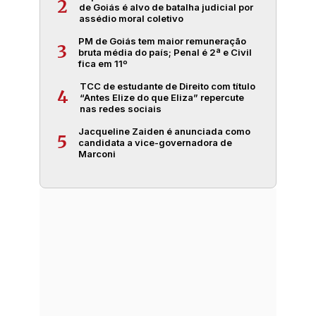
2
de Goiás é alvo de batalha judicial por
assédio moral coletivo
PM de Goiás tem maior remuneração
3
bruta média do país; Penal é 2ª e Civil
fica em 11º
TCC de estudante de Direito com título
4
“Antes Elize do que Eliza” repercute
nas redes sociais
Jacqueline Zaiden é anunciada como
5
candidata a vice-governadora de
Marconi