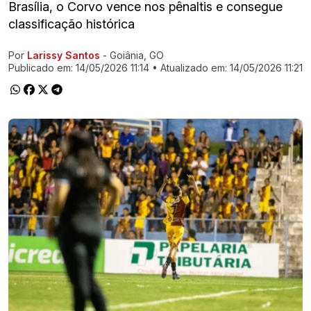
Brasília, o Corvo vence nos pênaltis e consegue
classificação histórica
Por
Larissy Santos
- Goiânia, GO
Ir direto pra matéria
Publicado em:
14/05/2026 11:14
• Atualizado em:
14/05/2026 11:21