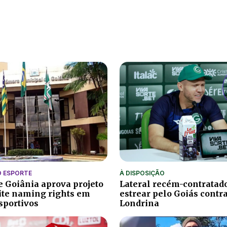
O ESPORTE
À DISPOSIÇÃO
 Goiânia aprova projeto
Lateral recém-contratad
ite naming rights em
estrear pelo Goiás contra
sportivos
Londrina