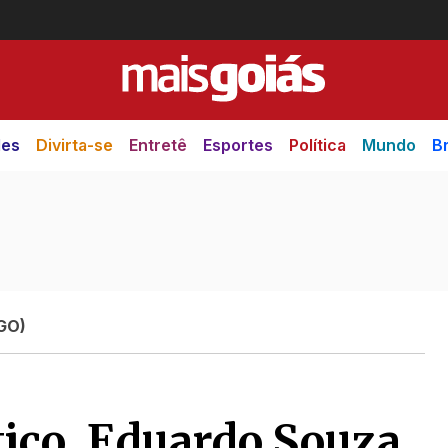
des
Divirta-se
Entretê
Esportes
Política
Mundo
Br
(GO)
tico, Eduardo Souza