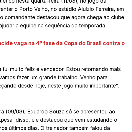
ético nesta quarta-feira (11/03), no jogo da
rentar o Porto Velho, no estádio Aluízio Ferreira, em
 o comandante destacou que agora chega ao clube
ajudar a equipe na sequência da temporada.
ecide vaga na 4ª fase da Copa do Brasil contra o
 fui muito feliz e vencedor. Estou retornando mais
 vamos fazer um grande trabalho. Venho para
eçando desde hoje, neste jogo muito importante”,
ra (09/03), Eduardo Souza só se apresentou ao
 Apesar disso, ele destacou que vem estudando o
 nos últimos dias. O treinador também falou da