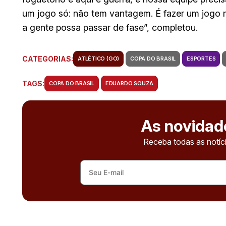
um jogo só: não tem vantagem. É fazer um jogo m
a gente possa passar de fase”, completou.
CATEGORIAS:
ATLÉTICO (GO)
COPA DO BRASIL
ESPORTES
TAGS:
COPA DO BRASIL
EDUARDO SOUZA
As novidad
Receba todas as notíci