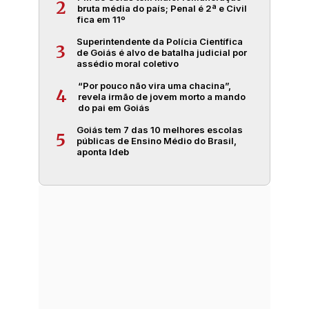
2
bruta média do país; Penal é 2ª e Civil
fica em 11º
Superintendente da Polícia Científica
3
de Goiás é alvo de batalha judicial por
assédio moral coletivo
“Por pouco não vira uma chacina”,
4
revela irmão de jovem morto a mando
do pai em Goiás
Goiás tem 7 das 10 melhores escolas
5
públicas de Ensino Médio do Brasil,
aponta Ideb