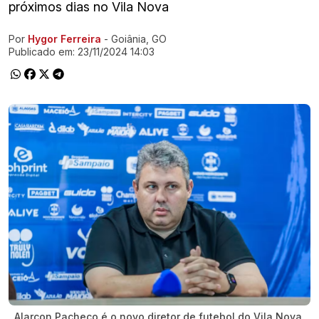
próximos dias no Vila Nova
Por
Hygor Ferreira
- Goiânia, GO
Ir direto pra matéria
Publicado em:
23/11/2024 14:03
Alarcon Pacheco é o novo diretor de futebol do Vila Nova.