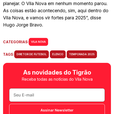
planejar. O Vila Nova em nenhum momento parou.
As coisas estão acontecendo, sim, aqui dentro do
Vila Nova, e vamos vir fortes para 2025”, disse
Hugo Jorge Bravo.
CATEGORIAS:
VILA NOVA
TAGS:
DIRETOR DE FUTEBOL
ELENCO
TEMPORADA 2025
As novidades do Tigrão
Receba todas as notícias do Vila Nova
Assinar Newsletter