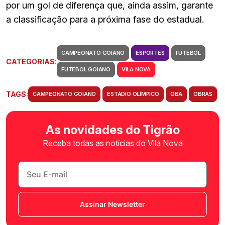
por um gol de diferença que, ainda assim, garante
a classificação para a próxima fase do estadual.
CAMPEONATO GOIANO
ESPORTES
FUTEBOL
CATEGORIAS:
FUTEBOL GOIANO
VILA NOVA
TAGS:
CAMPEONATO GOIANO
ESTÁDIO OLÍMPICO
OBA
OBRAS
As novidades do Tigrão
Receba todas as notícias do Vila Nova
Assinar Newsletter