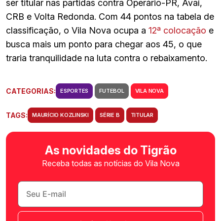
ser titular nas partidas contra Operário-PR, Avaí,
CRB e Volta Redonda. Com 44 pontos na tabela de
classificação, o Vila Nova ocupa a
12ª colocação
e
busca mais um ponto para chegar aos 45, o que
traria tranquilidade na luta contra o rebaixamento.
CATEGORIAS:
ESPORTES
FUTEBOL
VILA NOVA
TAGS:
MAURÍCIO KOZLINSKI
SÉRIE B
TITULAR
As novidades do Tigrão
Receba todas as notícias do Vila Nova