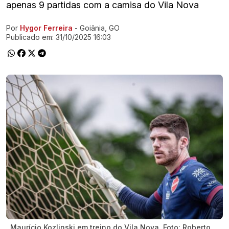
apenas 9 partidas com a camisa do Vila Nova
Por
Hygor Ferreira
- Goiânia, GO
Ir direto pra matéria
Publicado em:
31/10/2025 16:03
Maurício Kozlinski em treino do Vila Nova. Foto: Roberto