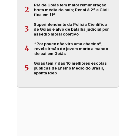
PM de Goiás tem maior remuneração
2
bruta média do país; Penal é 2ª e Civil
fica em 11º
Superintendente da Polícia Científica
3
de Goiás é alvo de batalha judicial por
assédio moral coletivo
“Por pouco não vira uma chacina”,
4
revela irmão de jovem morto a mando
do pai em Goiás
Goiás tem 7 das 10 melhores escolas
5
públicas de Ensino Médio do Brasil,
aponta Ideb