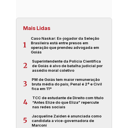
Mais Lidas
Caso Naskar: Ex-jogador da Seleção
Brasileira está entre presos em
1
operação que prendeu advogada em
Goiás
Superintendente da Polícia Científica
2
de Goiás é alvo de batalha judicial por
assédio moral coletivo
PM de Goiás tem maior remuneração
3
bruta média do país; Penal é 2ª e Civil
fica em 11º
TCC de estudante de Direito com título
4
“Antes Elize do que Eliza” repercute
nas redes sociais
Jacqueline Zaiden é anunciada como
5
candidata a vice-governadora de
Marconi