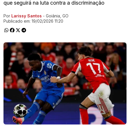
que seguirá na luta contra a discriminação
Por
Larissy Santos
- Goiânia, GO
Ir direto pra matéria
Publicado em:
19/02/2026 11:20