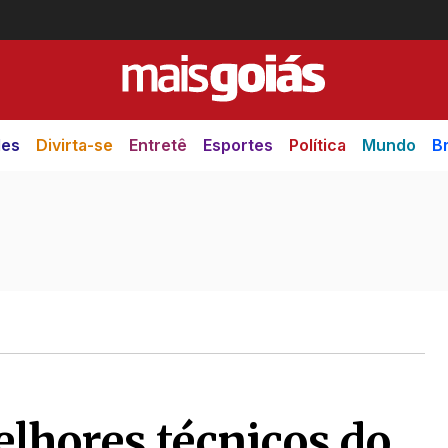
des
Divirta-se
Entretê
Esportes
Política
Mundo
Br
elhores técnicos do