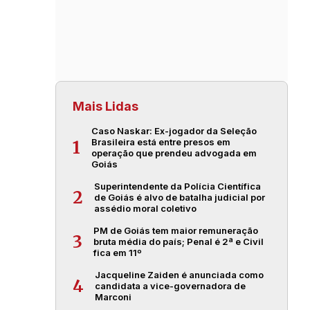
Mais Lidas
Caso Naskar: Ex-jogador da Seleção
Brasileira está entre presos em
1
operação que prendeu advogada em
Goiás
Superintendente da Polícia Científica
2
de Goiás é alvo de batalha judicial por
assédio moral coletivo
PM de Goiás tem maior remuneração
3
bruta média do país; Penal é 2ª e Civil
fica em 11º
Jacqueline Zaiden é anunciada como
4
candidata a vice-governadora de
Marconi