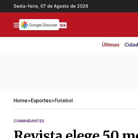
Ir direto pro conteúdo
Sexta-feira, 07 de Agosto de 2026
Últimas
Cida
Home
>
Esportes
>
Futebol
COMANDANTES
Revista elege 50 m