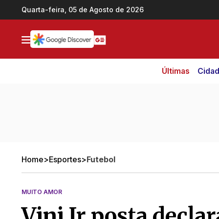
Ir direto pro conteúdo
Quarta-feira, 05 de Agosto de 2026
Últimas
Cida
Home
>
Esportes
>
Futebol
MUITO AMOR
Vini Jr posta decla