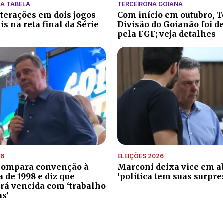
A TABELA
TERCEIRONA GOIANA
lterações em dois jogos
Com início em outubro, T
s na reta final da Série
Divisão do Goianão foi d
pela FGF; veja detalhes
26
ELEIÇÕES 2026
compara convenção à
Marconi deixa vice em ab
de 1998 e diz que
‘política tem suas surpre
erá vencida com ‘trabalho
as’