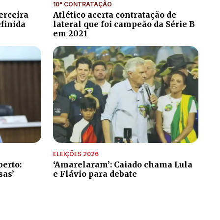
10° CONTRATAÇÃO
erceira
Atlético acerta contratação de
efinida
lateral que foi campeão da Série B
em 2021
ELEIÇÕES 2026
erto:
‘Amarelaram’: Caiado chama Lula
sas’
e Flávio para debate