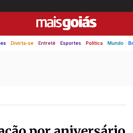
des
Divirta-se
Entretê
Esportes
Política
Mundo
Br
ração por aniversário