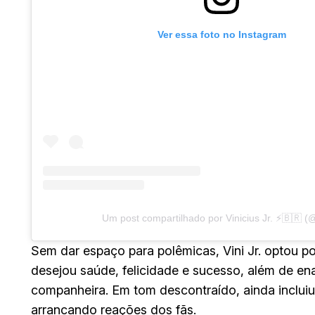
Ver essa foto no Instagram
Um post compartilhado por Vinicius Jr. ⚡️🇧🇷 (@
Sem dar espaço para polêmicas, Vini Jr. optou p
desejou saúde, felicidade e sucesso, além de ena
companheira. Em tom descontraído, ainda incluiu 
arrancando reações dos fãs.