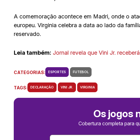
A comemoração acontece em Madri, onde o atacan
europeu. Virginia celebra a data ao lado da fam
reservado.
Leia também:
Jornal revela que Vini Jr. receberá
CATEGORIAS:
ESPORTES
FUTEBOL
TAGS:
DECLARAÇÃO
VINI JR.
VIRGINIA
Os jogos 
Cobertura completa para q