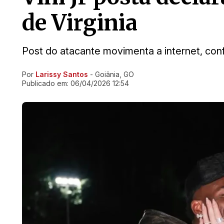
de Virginia
Post do atacante movimenta a internet, conf
Por
Larissy Santos
- Goiânia, GO
Ir direto pra matéria
Publicado em:
06/04/2026 12:54