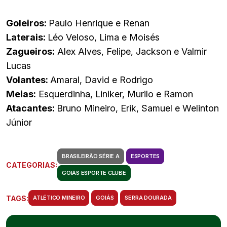
Goleiros:
Paulo Henrique e Renan
Laterais:
Léo Veloso, Lima e Moisés
Zagueiros:
Alex Alves, Felipe, Jackson e Valmir
Lucas
Volantes:
Amaral, David e Rodrigo
Meias:
Esquerdinha, Liniker, Murilo e Ramon
Atacantes:
Bruno Mineiro, Erik, Samuel e Welinton
Júnior
BRASILEIRÃO SÉRIE A
ESPORTES
CATEGORIAS:
GOIÁS ESPORTE CLUBE
TAGS:
ATLÉTICO MINEIRO
GOIÁS
SERRA DOURADA