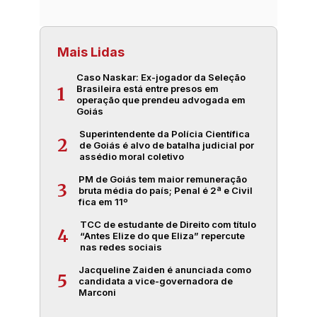
Mais Lidas
Caso Naskar: Ex-jogador da Seleção
Brasileira está entre presos em
1
operação que prendeu advogada em
Goiás
Superintendente da Polícia Científica
2
de Goiás é alvo de batalha judicial por
assédio moral coletivo
PM de Goiás tem maior remuneração
3
bruta média do país; Penal é 2ª e Civil
fica em 11º
TCC de estudante de Direito com título
4
“Antes Elize do que Eliza” repercute
nas redes sociais
Jacqueline Zaiden é anunciada como
5
candidata a vice-governadora de
Marconi