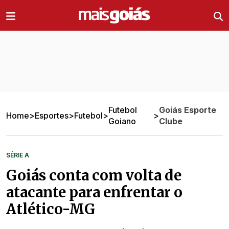
Ir direto pro conteúdo
Futebol
Goiás Esporte
Home
>
Esportes
>
Futebol
>
>
Goiano
Clube
SÉRIE A
Goiás conta com volta de
atacante para enfrentar o
Atlético-MG