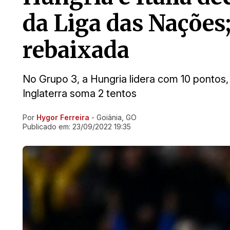
da Liga das Nações;
rebaixada
No Grupo 3, a Hungria lidera com 10 pontos,
Inglaterra soma 2 tentos
Por
Hygor Ferreira
- Goiânia, GO
Ir direto pra matéria
Publicado em:
23/09/2022 19:35