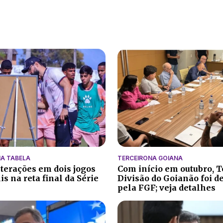
A TABELA
TERCEIRONA GOIANA
lterações em dois jogos
Com início em outubro, T
s na reta final da Série
Divisão do Goianão foi d
pela FGF; veja detalhes