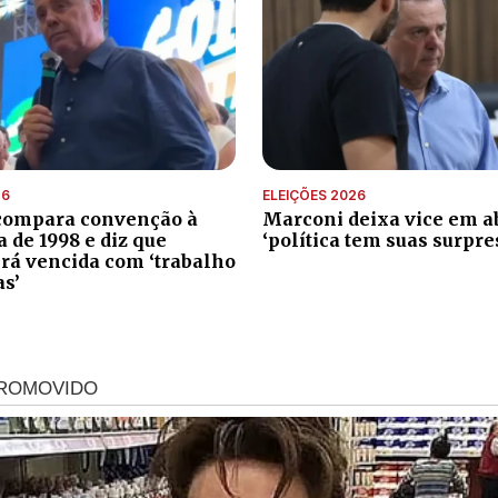
26
ELEIÇÕES 2026
compara convenção à
Marconi deixa vice em ab
de 1998 e diz que
‘política tem suas surpre
erá vencida com ‘trabalho
as’