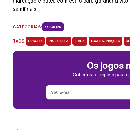
marcação e bateu com estilo para garantir a vitóri
semifinais.
CATEGORIAS:
ESPORTES
TAGS:
HUNGRIA
INGLATERRA
ITÁLIA
LIGA DAS NAÇÕES
R
Os jogos 
Cobertura completa para q