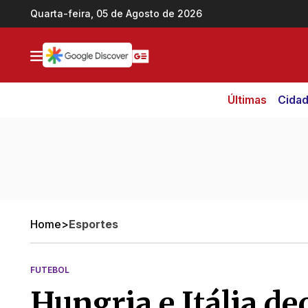
Ir direto pro conteúdo
Quarta-feira, 05 de Agosto de 2026
Últimas
Cida
Home
>
Esportes
FUTEBOL
Hungria e Itália d