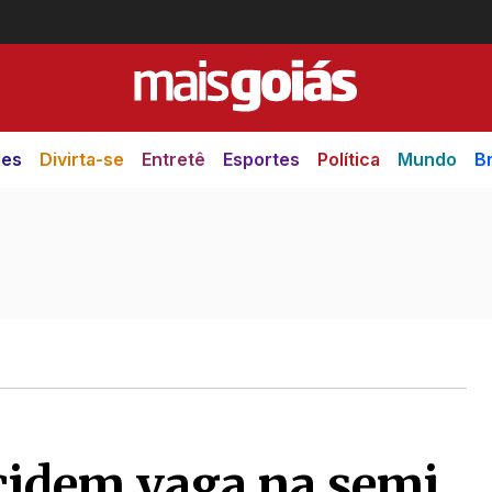
des
Divirta-se
Entretê
Esportes
Política
Mundo
Br
ecidem vaga na semi