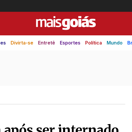
des
Divirta-se
Entretê
Esportes
Política
Mundo
Br
 após ser internado