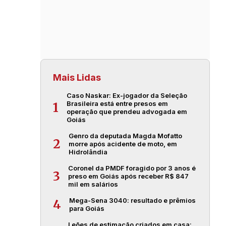
Mais Lidas
Caso Naskar: Ex-jogador da Seleção
Brasileira está entre presos em
1
operação que prendeu advogada em
Goiás
Genro da deputada Magda Mofatto
2
morre após acidente de moto, em
Hidrolândia
Coronel da PMDF foragido por 3 anos é
3
preso em Goiás após receber R$ 847
mil em salários
Mega-Sena 3040: resultado e prêmios
4
para Goiás
Leões de estimação criados em casa: