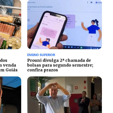
ENSINO SUPERIOR
ados
Prouni divulga 2ª chamada de
m venda
bolsas para segundo semestre;
em Goiás
confira prazos