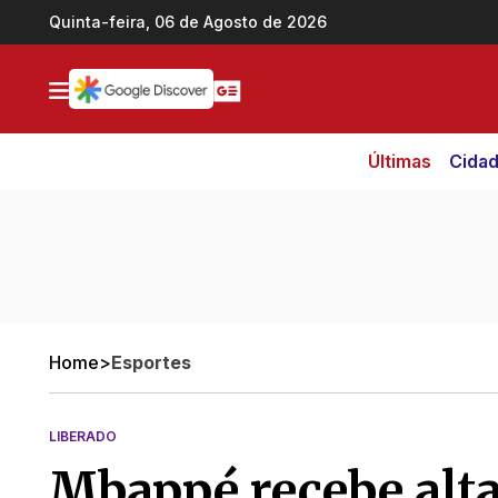
Ir direto pro conteúdo
Quinta-feira, 06 de Agosto de 2026
Últimas
Cida
Home
>
Esportes
LIBERADO
Mbappé recebe alta