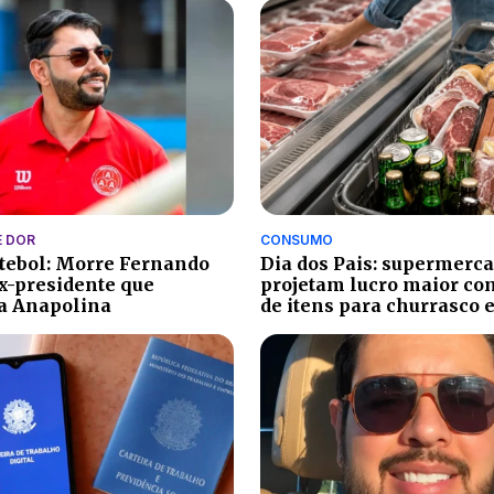
 DOR
CONSUMO
utebol: Morre Fernando
Dia dos Pais: supermerc
ex-presidente que
projetam lucro maior co
a Anapolina
de itens para churrasco 