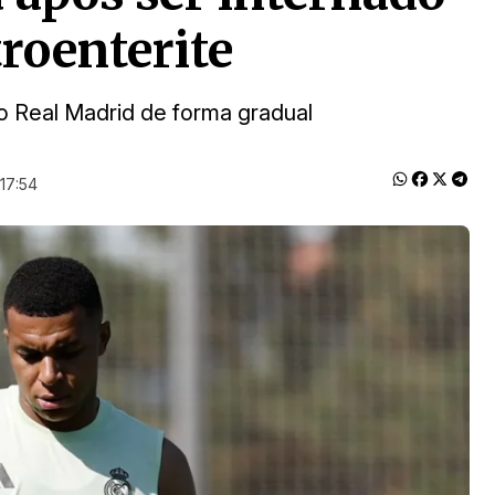
roenterite
do Real Madrid de forma gradual
17:54