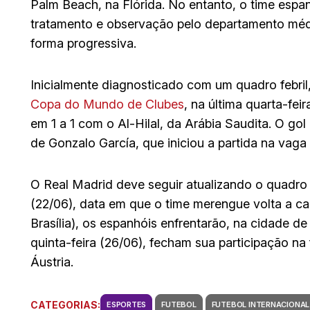
Palm Beach, na Flórida. No entanto, o time espa
tratamento e observação pelo departamento médi
forma progressiva.
Inicialmente diagnosticado com um quadro febril,
Copa do Mundo de Clubes
, na última quarta-fei
em 1 a 1 com o Al-Hilal, da Arábia Saudita. O go
de Gonzalo García, que iniciou a partida na vag
O Real Madrid deve seguir atualizando o quadr
(22/06), data em que o time merengue volta a ca
Brasília), os espanhóis enfrentarão, na cidade d
quinta-feira (26/06), fecham sua participação na
Áustria.
CATEGORIAS:
ESPORTES
FUTEBOL
FUTEBOL INTERNACIONAL