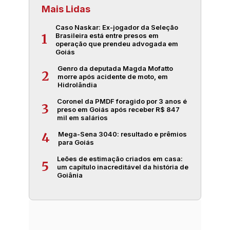
Mais Lidas
Caso Naskar: Ex-jogador da Seleção
Brasileira está entre presos em
1
operação que prendeu advogada em
Goiás
Genro da deputada Magda Mofatto
2
morre após acidente de moto, em
Hidrolândia
Coronel da PMDF foragido por 3 anos é
3
preso em Goiás após receber R$ 847
mil em salários
Mega-Sena 3040: resultado e prêmios
4
para Goiás
Leões de estimação criados em casa:
5
um capítulo inacreditável da história de
Goiânia