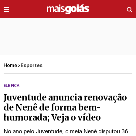
Ir direto pro conteúdo
Home
>
Esportes
ELE FICA!
Juventude anuncia renovação
de Nenê de forma bem-
humorada; Veja o vídeo
No ano pelo Juventude, o meia Nenê disputou 36