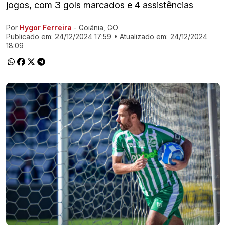
jogos, com 3 gols marcados e 4 assistências
Por
Hygor Ferreira
- Goiânia, GO
Ir direto pra matéria
Publicado em:
24/12/2024 17:59
• Atualizado em:
24/12/2024
18:09