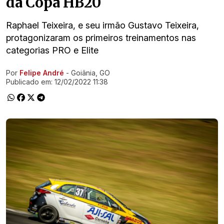
da Copa HB20
Raphael Teixeira, e seu irmão Gustavo Teixeira,
protagonizaram os primeiros treinamentos nas
categorias PRO e Elite
Por
Felipe André
- Goiânia, GO
Ir direto pra matéria
Publicado em:
12/02/2022 11:38