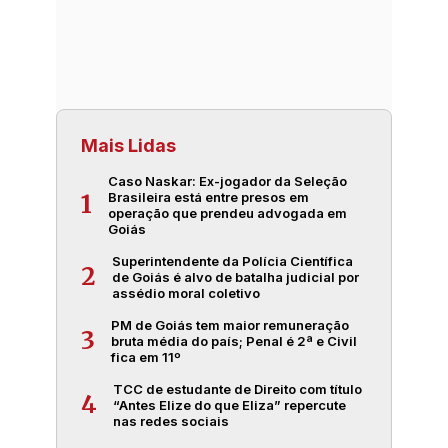
Mais Lidas
Caso Naskar: Ex-jogador da Seleção
Brasileira está entre presos em
1
operação que prendeu advogada em
Goiás
Superintendente da Polícia Científica
2
de Goiás é alvo de batalha judicial por
assédio moral coletivo
PM de Goiás tem maior remuneração
3
bruta média do país; Penal é 2ª e Civil
fica em 11º
TCC de estudante de Direito com título
4
“Antes Elize do que Eliza” repercute
nas redes sociais