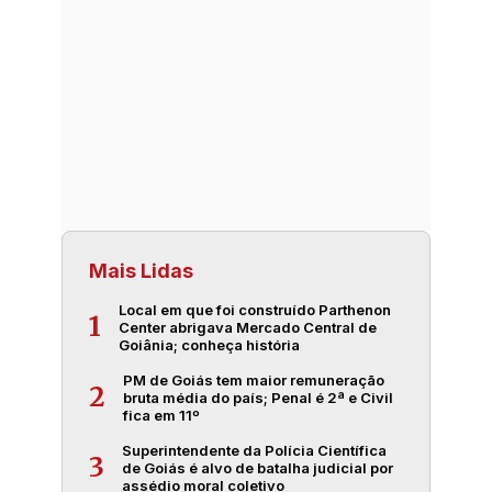
Mais Lidas
Local em que foi construído Parthenon
1
Center abrigava Mercado Central de
Goiânia; conheça história
PM de Goiás tem maior remuneração
2
bruta média do país; Penal é 2ª e Civil
fica em 11º
Superintendente da Polícia Científica
3
de Goiás é alvo de batalha judicial por
assédio moral coletivo