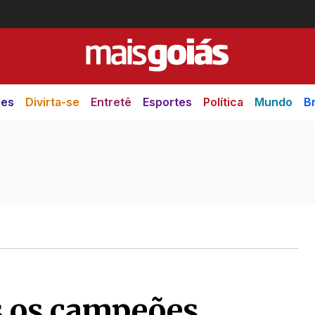
des
Divirta-se
Entretê
Esportes
Política
Mundo
Br
os os campeões