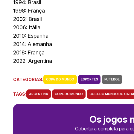
1994: Brasil
1998: França
2002: Brasil
2006: Itália
2010: Espanha
2014: Alemanha
2018: França
2022: Argentina
CATEGORIAS:
COPA DO MUNDO
ESPORTES
FUTEBOL
TAGS:
ARGENTINA
COPA DO MUNDO
COPA DO MUNDO DO CATA
Os jogos 
Cobertura completa para q