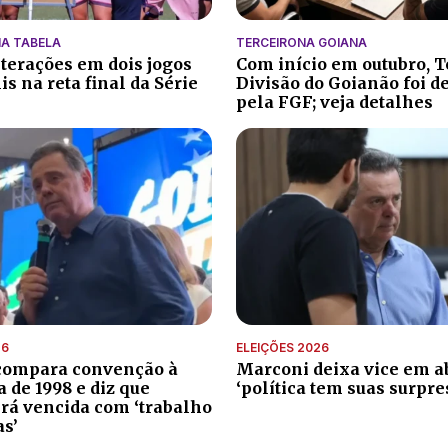
A TABELA
TERCEIRONA GOIANA
lterações em dois jogos
Com início em outubro, T
s na reta final da Série
Divisão do Goianão foi d
pela FGF; veja detalhes
26
ELEIÇÕES 2026
compara convenção à
Marconi deixa vice em ab
de 1998 e diz que
‘política tem suas surpre
erá vencida com ‘trabalho
as’