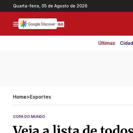
Ir direto pro conteúdo
Quarta-feira, 05 de Agosto de 2026
Últimas
Cida
Home
>
Esportes
COPA DO MUNDO
Veja a lista de tod