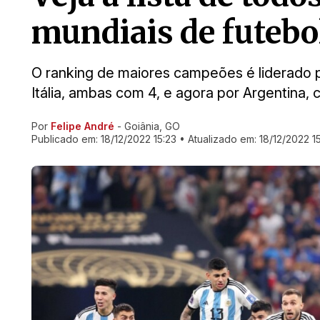
mundiais de futebo
O ranking de maiores campeões é liderado p
Itália, ambas com 4, e agora por Argentina,
Por
Felipe André
- Goiânia, GO
Ir direto pra matéria
Publicado em:
18/12/2022 15:23
• Atualizado em:
18/12/2022 1