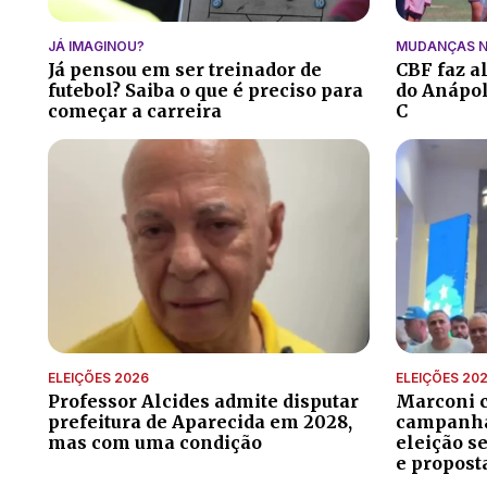
JÁ IMAGINOU?
MUDANÇAS N
Já pensou em ser treinador de
CBF faz a
futebol? Saiba o que é preciso para
do Anápoli
começar a carreira
C
ELEIÇÕES 2026
ELEIÇÕES 20
Professor Alcides admite disputar
Marconi 
prefeitura de Aparecida em 2028,
campanha 
mas com uma condição
eleição s
e propost