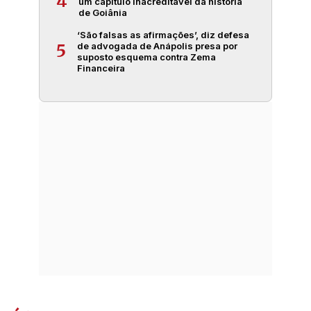
4
um capítulo inacreditável da história
de Goiânia
‘São falsas as afirmações’, diz defesa
de advogada de Anápolis presa por
5
suposto esquema contra Zema
Financeira