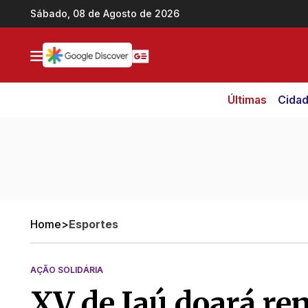
Ir direto pro conteúdo
Sábado, 08 de Agosto de 2026
Últimas
Cida
Home
>
Esportes
AÇÃO SOLIDÁRIA
XV de Jaú doará re