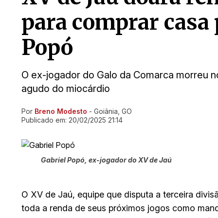
para comprar casa p
Popó
O ex-jogador do Galo da Comarca morreu no 
agudo do miocárdio
Por
Breno Modesto
- Goiânia, GO
Ir direto pra matéria
Publicado em:
20/02/2025 21:14
Gabriel Popó, ex-jogador do XV de Jaú
O XV de Jaú, equipe que disputa a terceira divi
toda a renda de seus próximos jogos como manda