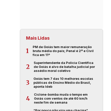
Mais Lidas
PM de Goiás tem maior remuneração
1
bruta média do país; Penal é 2ª e Civil
fica em 11º
Superintendente da Polícia Científica
2
de Goiás é alvo de batalha judicial por
assédio moral coletivo
Goiás tem 7 das 10 melhores escolas
3
públicas de Ensino Médio do Brasil,
aponta Ideb
Ciclone-bomba muda o tempo em
4
Goiás com ventos de até 60 km/h
neste fim de semana
“Por pouco não vira uma chacina”,