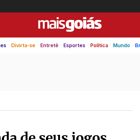
des
Divirta-se
Entretê
Esportes
Política
Mundo
Br
nda de seus jogos