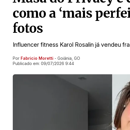
como a ‘mais perfei
fotos
Influencer fitness Karol Rosalin já vendeu f
Por
Fabricio Moretti
- Goiânia, GO
Ir direto pra matéria
Publicado em:
09/07/2026 9:44