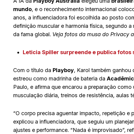
A IA da
Playboy Austrália
elegeu uma
brasilei
mundo
, e o reconhecimento internacional colo
anos, a influenciadora foi escolhida ao posto c
definição muscular e harmonia física, segundo a
da fama global.
Veja fotos da musa do Privacy
a
Leticia Spiller surpreende e publica fotos
Com o título da
Playboy
, Karol também ganhou d
estreou como madrinha de bateria da
Acadêmic
Paulo, e afirma que encarou a preparação como u
musculação diária, treinos de resistência, aulas
“O corpo precisa aguentar impacto, repetição e 
explicou a influenciadora, que seguiu um planej
ajustes e performance. “Nada é improvisado”, re