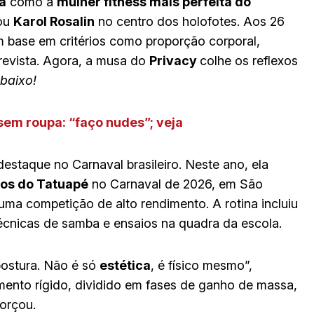
ra
como a
mulher fitness mais perfeita do
cou
Karol Rosalin
no centro dos holofotes. Aos 26
om base em critérios como proporção corporal,
 revista. Agora, a musa do
Privacy
colhe os reflexos
baixo!
 sem roupa: “faço nudes”; veja
estaque no Carnaval brasileiro. Neste ano, ela
os do Tatuapé
no Carnaval de 2026, em São
ma competição de alto rendimento. A rotina incluiu
 técnicas de samba e ensaios na quadra da escola.
postura. Não é só
estética
, é físico mesmo”,
amento rígido, dividido em fases de ganho de massa,
forçou.