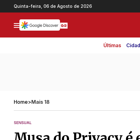
Ir direto pro conteúdo
Quinta-feira, 06 de Agosto de 2026
Últimas
Cida
Home
>
Mais 18
SENSUAL
Musa do Privacy é e