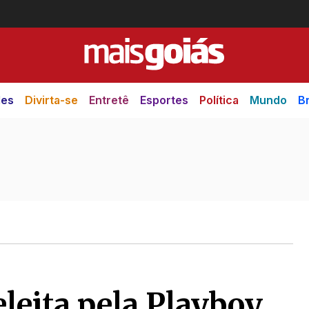
des
Divirta-se
Entretê
Esportes
Política
Mundo
Br
leita pela Playboy