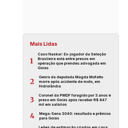
Mais Lidas
Caso Naskar: Ex-jogador da Seleção
Brasileira está entre presos em
1
operação que prendeu advogada em
Goiás
Genro da deputada Magda Mofatto
2
morre após acidente de moto, em
Hidrolândia
Coronel da PMDF foragido por 3 anos é
3
preso em Goiás após receber R$ 847
mil em salários
Mega-Sena 3040: resultado e prêmios
4
para Goiás
Leões de estimação criados em casa: