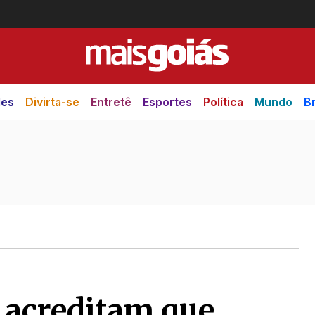
des
Divirta-se
Entretê
Esportes
Política
Mundo
Br
 acreditam que