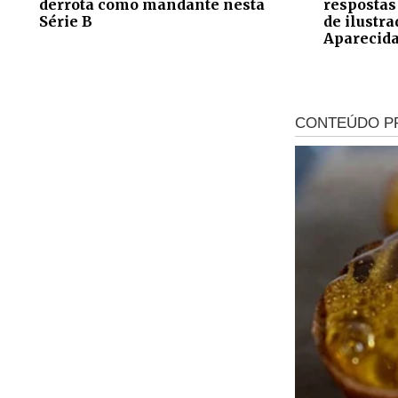
derrota como mandante nesta
respostas
Série B
de ilustr
Aparecid