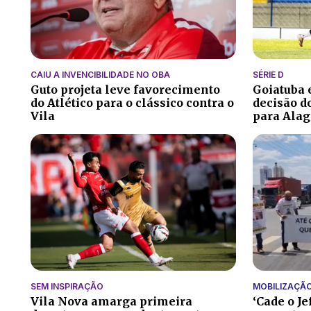
CAIU A INVENCIBILIDADE NO OBA
SÉRIE D
Guto projeta leve favorecimento
Goiatuba
do Atlético para o clássico contra o
decisão do
Vila
para Alag
SEM INSPIRAÇÃO
MOBILIZAÇÃ
Vila Nova amarga primeira
‘Cade o Je