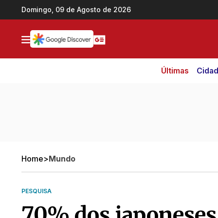
Ir direto pro conteúdo
Domingo, 09 de Agosto de 2026
Últimas
Cida
Home
>
Mundo
PESQUISA
70% dos japoneses