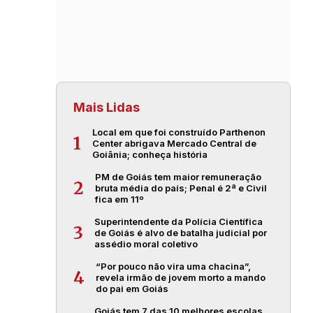
Mais Lidas
Local em que foi construído Parthenon
1
Center abrigava Mercado Central de
Goiânia; conheça história
PM de Goiás tem maior remuneração
2
bruta média do país; Penal é 2ª e Civil
fica em 11º
Superintendente da Polícia Científica
3
de Goiás é alvo de batalha judicial por
assédio moral coletivo
“Por pouco não vira uma chacina”,
4
revela irmão de jovem morto a mando
do pai em Goiás
Goiás tem 7 das 10 melhores escolas