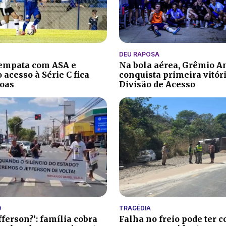
DEU RAPOSA
 empata com ASA e
Na bola aérea, Grêmio A
 acesso à Série C fica
conquista primeira vitór
oas
Divisão de Acesso
O
TRAGÉDIA
fferson?’: família cobra
Falha no freio pode ter c