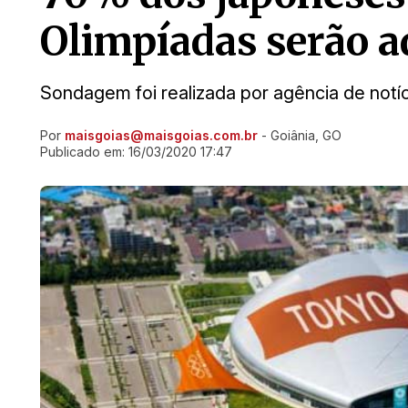
Olimpíadas serão a
Sondagem foi realizada por agência de not
Por
maisgoias@maisgoias.com.br
- Goiânia, GO
Ir direto pra matéria
Publicado em:
16/03/2020 17:47